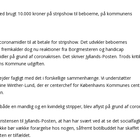
ned brugt 10.000 kroner på stripshow til beboerne, på kommunens
ronamidler til at betale for stripshow. Det udvikler beboernes
et fremkalder dog nu reaktioner fra Borgmesteren og handicap
ler på grund af coronakrisen. Det skriver Jyllands-Posten. Trods kriti
avns Kommune udgiften.
bejder fagligt med det i forskellige sammenhænge. Vi understøtter
aroline Winther-Lund, der er centerchef for Københavns Kommunes cent
n.
 både en mandlig og en kvindelig stripper, blev aflyst på grund af coro
tensen til Jyllands-Posten, at han har svært ved at se det socialfagl
 ikke bør vække forargelse hos nogen, såfremt botilbuddet har skaffet
en er tilfældet.