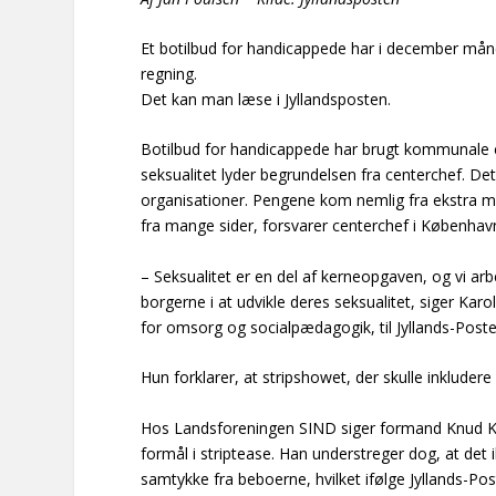
Et botilbud for handicappede har i december må
regning.
Det kan man læse i Jyllandsposten.
Botilbud for handicappede har brugt kommunale co
seksualitet lyder begrundelsen fra centerchef. D
organisationer. Pengene kom nemlig fra ekstra mid
fra mange sider, forsvarer centerchef i Københ
– Seksualitet er en del af kerneopgaven, og vi ar
borgerne i at udvikle deres seksualitet, siger K
for omsorg og socialpædagogik, til Jyllands-Poste
Hun forklarer, at stripshowet, der skulle inkludere
Hos Landsforeningen SIND siger formand Knud Kris
formål i striptease. Han understreger dog, at det
samtykke fra beboerne, hvilket ifølge Jyllands-Post