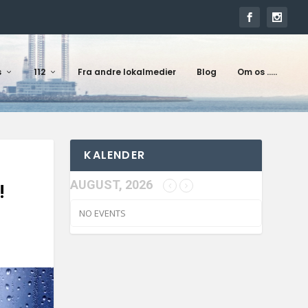
s
112
Fra andre lokalmedier
Blog
Om os …..
KALENDER
AUGUST, 2026
!
NO EVENTS