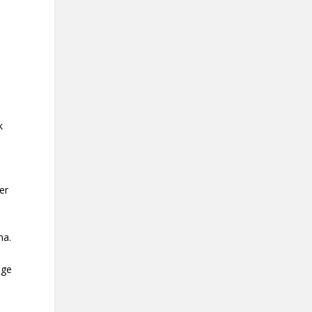
k
er
na.
ige