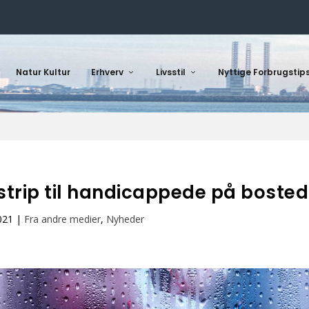
Natur Kultur
Erhverv
Livsstil
Nyttige Forbrugstip
trip til handicappede på bosted
021
|
Fra andre medier
,
Nyheder