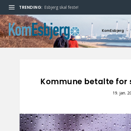
TRENDING:
Esbjerg skal feste!
KomEsbjerg
Kommune betalte for s
19. jan. 2