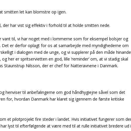
t smitten let kan blomstre op igen.
, der har vist sig effektiv i forhold til at holde smitten nede.
r vant til, vi har noget med i lommerne som for eksempel bolsjer og
. Det er derfor oplagt for os at samarbejde med myndighederne om
skelligt i dialogen med de unge, og vi supplerer på den måde hinande
, og her er spritservietten en god, lille ’reminder’ om, at vi stadig skal
Staunstrup Nilsson, der er chef for Natteravnene i Danmark.
 og henviser til anbefalingerne om god håndhygiejne såvel som det
n for, hvordan Danmark har klaret sig igennem de første kritiske
 et pilotprojekt fire steder i landet. Hvis initiativet fungerer som de
ar lyst til efterfølgende at være med til at rulle initiativet bredere ud 