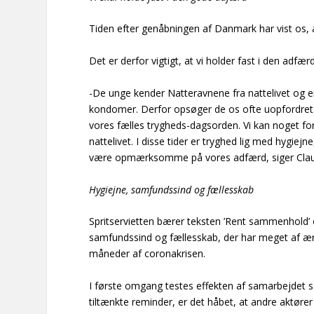
Tiden efter genåbningen af Danmark har vist os, a
Det er derfor vigtigt, at vi holder fast i den adfærd
-De unge kender Natteravnene fra nattelivet og e
kondomer. Derfor opsøger de os ofte uopfordret
vores fælles trygheds-dagsorden. Vi kan noget for
nattelivet. I disse tider er tryghed lig med hygiejne
være opmærksomme på vores adfærd, siger Claus 
Hygiejne, samfundssind og fællesskab
Spritservietten bærer teksten ’Rent sammenhold’
samfundssind og fællesskab, der har meget af ære
måneder af coronakrisen.
I første omgang testes effekten af samarbejdet som
tiltænkte reminder, er det håbet, at andre aktører h