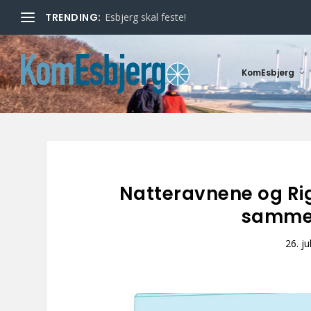
TRENDING:
Esbjerg skal feste!
KomEsbjerg
Natteravnene og Ri
sammen
26. ju