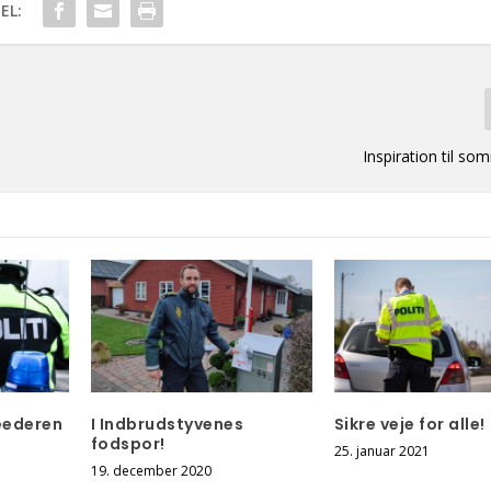
EL:
Inspiration til s
eederen
I Indbrudstyvenes
Sikre veje for alle!
fodspor!
25. januar 2021
19. december 2020