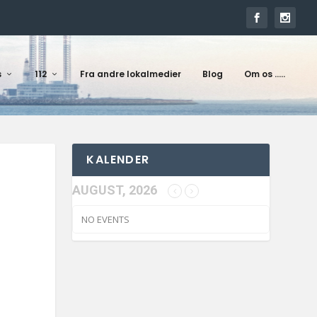
s
112
Fra andre lokalmedier
Blog
Om os …..
KALENDER
AUGUST, 2026
NO EVENTS