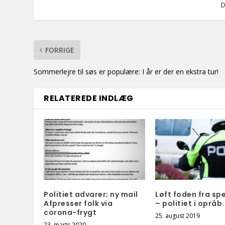
D
FORRIGE
Sommerlejre til søs er populære: I år er der en ekstra tur!
RELATEREDE INDLÆG
Politiet advarer; ny mail
Løft foden fra sp
Afpresser folk via
– politiet i opråb.
corona-frygt
25. august 2019
23. marts 2020