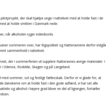
ilotprojekt, der skal hjælpe unge i nattelivet med at holde fast i de
 med at holde smitten i Danmark nede.
r, når alkoholen ryger indenbords.
vaner sommeren over, har Rigspolitiet og Natteravnene derfor indgå
rent sammenhold i nattelivet.
rviet, der i sommerferien vil supplere Natteravnes øvrige materialer. I
kt i Odense, Roskilde, Skagen og på Langeland.
med sommer, sol og festligt fællesskab. Derfor er vi glade for, at
de danskerne om at holde fast i den gode adfærd, vi har set alle
atteliv og alkohol i højere grad bliver en del af ligningen, fortæller
ndsen.