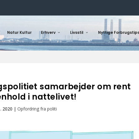
Natur Kultur
Erhverv
Livsstil
Nyttige Forbrugstip
gspolitiet samarbejder om rent
hold i nattelivet!
l. 2020
|
Opfordring fra politi