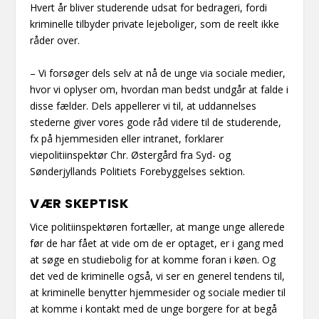
Hvert år bliver studerende udsat for bedrageri, fordi
kriminelle tilbyder private lejeboliger, som de reelt ikke
råder over.
– Vi forsøger dels selv at nå de unge via sociale medier,
hvor vi oplyser om, hvordan man bedst undgår at falde i
disse fælder. Dels appellerer vi til, at uddannelses
stederne giver vores gode råd videre til de studerende,
fx på hjemmesiden eller intranet, forklarer
viepolitiinspektør Chr. Østergård fra Syd- og
Sønderjyllands Politiets Forebyggelses sektion.
VÆR SKEPTISK
Vice politiinspektøren fortæller, at mange unge allerede
før de har fået at vide om de er optaget, er i gang med
at søge en studiebolig for at komme foran i køen. Og
det ved de kriminelle også, vi ser en generel tendens til,
at kriminelle benytter hjemmesider og sociale medier til
at komme i kontakt med de unge borgere for at begå