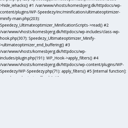
>hide_iehacks() #1 /var/www/vhosts/komesbjerg.dk/httpdocs/wp-
content/plugins/WP-Speedezy/inc/minification/ultimateoptimizer-
minify-main.php(203):
Speedezy_Ultimateoptimizer_MinificationScripts->read() #2
/var/www/vhosts/komesbjerg.dk/httpdocs/wp-includes/class-wp-
hook.php(307): Speedezy_Ultimateoptimizer_Minify-
>ultimateoptimizer_end_buffering() #3
/var/www/vhosts/komesbjerg.dk/httpdocs/wp-
includes/plugin.php(191): WP_Hook->apply_filters() #4
/var/www/vhosts/komesbjerg.dk/httpdocs/wp-content/plugins/WP-
Speedezy/WP-Speedezy.php(71): apply_filters() #5 [internal function]:
speedezy_ob_start_callback() #6
/var/www/vhosts/komesbjerg.dk/httpdocs/wp-
includes/functions.php(5277): ob_end_flush() #7
/var/www/vhosts/komesbjerg.dk/httpdocs/wp-includes/class-wp-
hook.php(307): wp_ob_end_flush_all() #8
/var/www/vhosts/komesbjerg.dk/httpdocs/wp-includes/class-wp-
hook.php(331): WP_Hook->apply_filters() #9
/var/www/vhosts/komesbjerg.dk/httpdocs/wp-