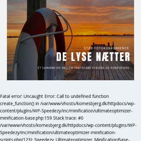
Fatal error
: Uncaught Error: Call to undefined function
create_function() in /var/www/vhosts/komesbjerg.dk/httpdocs/wp-
content/plugins/WP-Speedezy/inc/minification/ultimateoptimizer-
minification-base.php:159 Stack trace: #0
/var/www/vhosts/komesbjerg.dk/httpdocs/wp-content/plugins/WP-
Speedezy/inc/minification/ultimateoptimizer-minification-
scripts.php(123): Speedezy_Ultimateoptimizer_MinificationBase-