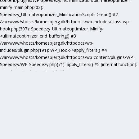
content/plugins/WP-Speedezy/inc/minification/ultimateoptimizer-
minify-main.php(203):
Speedezy_Ultimateoptimizer_MinificationScripts->read() #2
/var/www/vhosts/komesbjerg.dk/httpdocs/wp-includes/class-wp-
hook.php(307): Speedezy_Ultimateoptimizer_Minify-
>ultimateoptimizer_end_buffering() #3
/var/www/vhosts/komesbjerg.dk/httpdocs/wp-
includes/plugin.php(191): WP_Hook->apply_filters() #4
/var/www/vhosts/komesbjerg.dk/httpdocs/wp-content/plugins/WP-
Speedezy/WP-Speedezy.php(71): apply_filters() #5 [internal function]:
speedezy_ob_start_callback() #6
/var/www/vhosts/komesbjerg.dk/httpdocs/wp-
includes/functions.php(5277): ob_end_flush() #7
/var/www/vhosts/komesbjerg.dk/httpdocs/wp-includes/class-wp-
hook.php(307): wp_ob_end_flush_all() #8
/var/www/vhosts/komesbjerg.dk/httpdocs/wp-includes/class-wp-
hook.php(331): WP_Hook->apply_filters() #9
/var/www/vhosts/komesbjerg.dk/httpdocs/wp-
includes/plugin.php(476): WP_Hook->do_action() #10
/var/www/vhosts/komesbjerg.dk/httpdocs/wp-