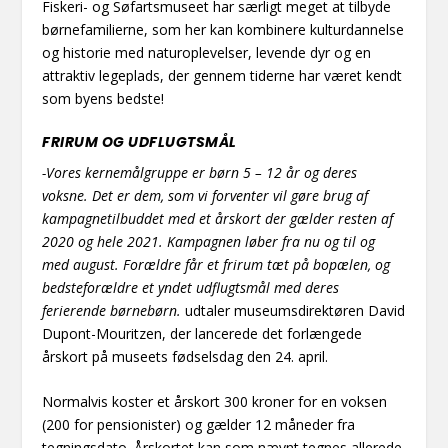
Fiskeri- og Søfartsmuseet har særligt meget at tilbyde
børnefamilierne, som her kan kombinere kulturdannelse
og historie med naturoplevelser, levende dyr og en
attraktiv legeplads, der gennem tiderne har været kendt
som byens bedste!
FRIRUM OG UDFLUGTSMÅL
-Vores kernemålgruppe er børn 5 – 12 år og deres
voksne. Det er dem, som vi forventer vil gøre brug af
kampagnetilbuddet med et årskort der gælder resten af
2020 og hele 2021. Kampagnen løber fra nu og til og
med august. Forældre får et frirum tæt på bopælen, og
bedsteforældre et yndet udflugtsmål med deres
ferierende børnebørn.
udtaler museumsdirektøren David
Dupont-Mouritzen, der lancerede det forlængede
årskort på museets fødselsdag den 24. april.
Normalvis koster et årskort 300 kroner for en voksen
(200 for pensionister) og gælder 12 måneder fra
tegningsdato. Årskortet kan som nævnt tegnes allerede