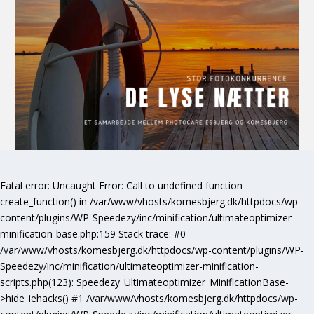
Fatal error
: Uncaught Error: Call to undefined function
create_function() in /var/www/vhosts/komesbjerg.dk/httpdocs/wp-
content/plugins/WP-Speedezy/inc/minification/ultimateoptimizer-
minification-base.php:159 Stack trace: #0
/var/www/vhosts/komesbjerg.dk/httpdocs/wp-content/plugins/WP-
Speedezy/inc/minification/ultimateoptimizer-minification-
scripts.php(123): Speedezy_Ultimateoptimizer_MinificationBase-
>hide_iehacks() #1 /var/www/vhosts/komesbjerg.dk/httpdocs/wp-