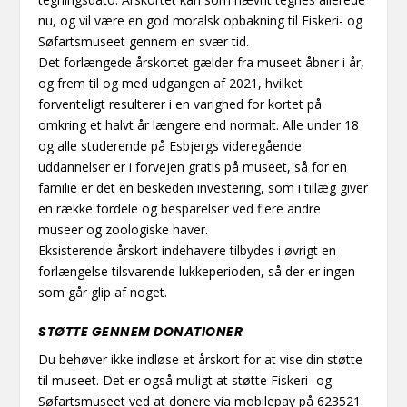
nu, og vil være en god moralsk opbakning til Fiskeri- og
Søfartsmuseet gennem en svær tid.
Det forlængede årskortet gælder fra museet åbner i år,
og frem til og med udgangen af 2021, hvilket
forventeligt resulterer i en varighed for kortet på
omkring et halvt år længere end normalt. Alle under 18
og alle studerende på Esbjergs videregående
uddannelser er i forvejen gratis på museet, så for en
familie er det en beskeden investering, som i tillæg giver
en række fordele og besparelser ved flere andre
museer og zoologiske haver.
Eksisterende årskort indehavere tilbydes i øvrigt en
forlængelse tilsvarende lukkeperioden, så der er ingen
som går glip af noget.
STØTTE GENNEM DONATIONER
Du behøver ikke indløse et årskort for at vise din støtte
til museet. Det er også muligt at støtte Fiskeri- og
Søfartsmuseet ved at donere via mobilepay på 623521.