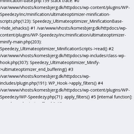
minification-base.php:159 Stack trace: #0
/var/www/vhosts/komesbjerg.dk/httpdocs/wp-content/plugins/WP-
Speedezy/inc/minification/ultimateoptimizer-minification-
scripts.php(123): Speedezy_Ultimateoptimizer_MinificationBase-
>hide_iehacks() #1 /var/www/vhosts/komesbjerg.dk/httpdocs/wp-
content/plugins/WP-Speedezy/inc/minification/ultimateoptimizer-
minify-main.php(203):
Speedezy_Ultimateoptimizer_MinificationScripts->read() #2
/var/www/vhosts/komesbjerg.dk/httpdocs/wp-includes/class-wp-
hook.php(307): Speedezy_Ultimateoptimizer_Minify-
>ultimateoptimizer_end_buffering() #3
/var/www/vhosts/komesbjerg.dk/httpdocs/wp-
includes/plugin.php(191): WP_Hook->apply_filters() #4
/var/www/vhosts/komesbjerg.dk/httpdocs/wp-content/plugins/WP-
Speedezy/WP-Speedezy.php(71): apply_filters() #5 [internal function]:
speedezy_ob_start_callback() #6
/var/www/vhosts/komesbjerg.dk/httpdocs/wp-
includes/functions.php(5277): ob_end_flush() #7
/var/www/vhosts/komesbjerg.dk/httpdocs/wp-includes/class-wp-
hook.php(307): wp_ob_end_flush_all() #8