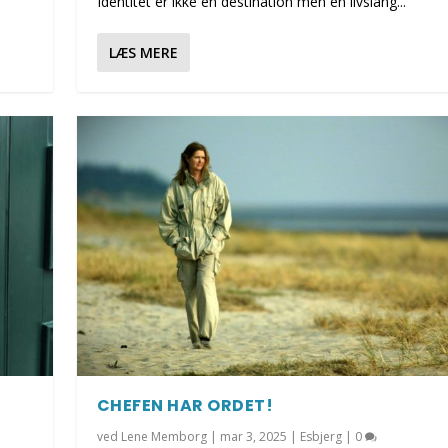
Identitet er ikke en destination men en livslang...
LÆS MERE
CHEFEN HAR ORDET!
ved
Lene Memborg
|
mar 3, 2025
|
Esbjerg
|
0