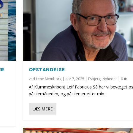
ER
OPSTANDELSE
ved
Lene Memborg
|
apr 7, 2025
|
Esbjerg
,
Nyheder
|
0
Af Klummeskribent Leif Fabricius Så har vi bevæget os 
påskemåneden, og påsken er efter min...
LÆS MERE