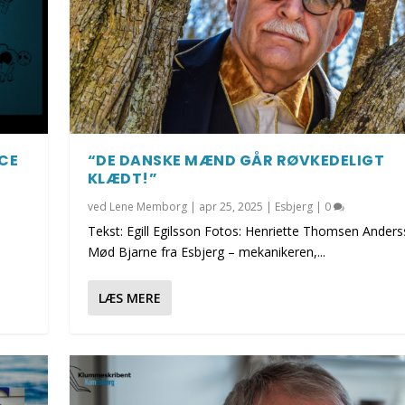
CE
“DE DANSKE MÆND GÅR RØVKEDELIGT
KLÆDT!”
ved
Lene Memborg
|
apr 25, 2025
|
Esbjerg
|
0
Tekst: Egill Egilsson Fotos: Henriette Thomsen Ander
Mød Bjarne fra Esbjerg – mekanikeren,...
LÆS MERE
FOR DYRENE!
N DRONE!
ITBILISTER I PÅS...
ED I UGE 8!
MED VINDSTØD ...
i
i
|
|
|
0
0
0