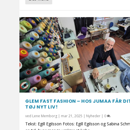
GLEM FAST FASHION – HOS JUMAA FÅR DI
TØJ NYT LIV!
ved
Lene Memborg
|
mar 21, 2025
|
Nyheder
|
0
Tekst: Egill Egilsson Fotos: Egill Egilsson og Sabina Schm