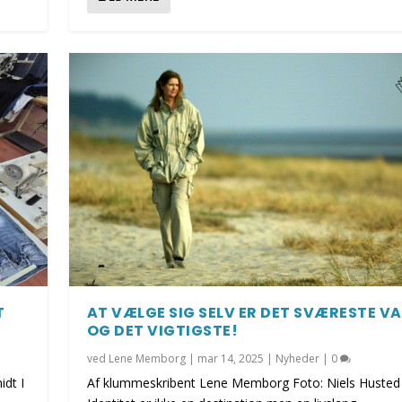
T
AT VÆLGE SIG SELV ER DET SVÆRESTE VA
OG DET VIGTIGSTE!
ved
Lene Memborg
|
mar 14, 2025
|
Nyheder
|
0
idt I
Af klummeskribent Lene Memborg Foto: Niels Husted