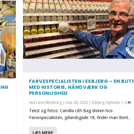
FARVESPECIALISTEN I ESBJERG – EN BUT
ING
MED HISTORIE, HÅNDVÆRK OG
PERSONLIGHED
ved
Lene Memborg
|
mar 28, 2025
|
Esbjerg
,
Nyheder
|
0
r
Tekst og fotos: Camilla Uth Bag disken hos
Farvespecialisten, Jyllandsgade 18, finder man Bent...
LÆS MERE