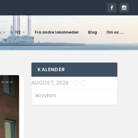
s
112
Fra andre lokalmedier
Blog
Om os …..
KALENDER
AUGUST, 2026
NO EVENTS