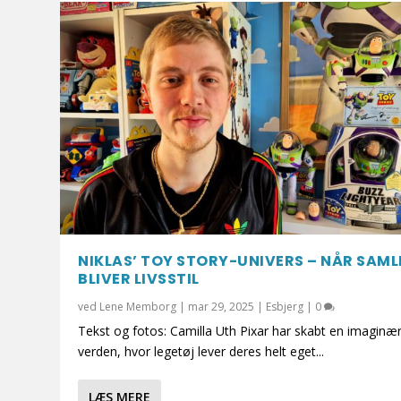
NIKLAS’ TOY STORY-UNIVERS – NÅR SAML
BLIVER LIVSSTIL
ved
Lene Memborg
|
mar 29, 2025
|
Esbjerg
|
0
Tekst og fotos: Camilla Uth Pixar har skabt en imaginæ
verden, hvor legetøj lever deres helt eget...
LÆS MERE