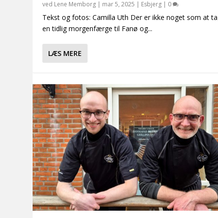
ved
Lene Memborg
|
mar 5, 2025
|
Esbjerg
|
0
Tekst og fotos: Camilla Uth Der er ikke noget som at t
en tidlig morgenfærge til Fanø og...
LÆS MERE