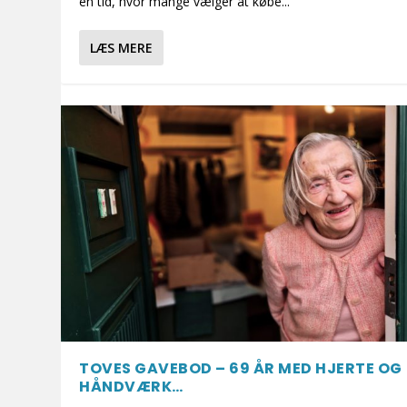
en tid, hvor mange vælger at købe...
LÆS MERE
TOVES GAVEBOD – 69 ÅR MED HJERTE OG
HÅNDVÆRK…