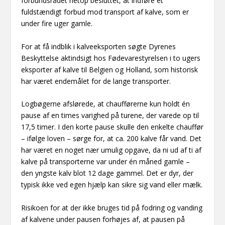
forbundsrådet netop besluttet, at indføre et
fuldstændigt forbud mod transport af kalve, som er
under fire uger gamle.
For at få indblik i kalveeksporten søgte Dyrenes
Beskyttelse aktindsigt hos Fødevarestyrelsen i to ugers
eksporter af kalve til Belgien og Holland, som historisk
har været endemålet for de lange transporter.
Logbøgerne afslørede, at chaufførerne kun holdt én
pause af en times varighed på turene, der varede op til
17,5 timer. I den korte pause skulle den enkelte chauffør
– ifølge loven – sørge for, at ca. 200 kalve får vand. Det
har været en noget nær umulig opgave, da ni ud af ti af
kalve på transporterne var under én måned gamle –
den yngste kalv blot 12 dage gammel. Det er dyr, der
typisk ikke ved egen hjælp kan sikre sig vand eller mælk.
Risikoen for at der ikke bruges tid på fodring og vanding
af kalvene under pausen forhøjes af, at pausen på