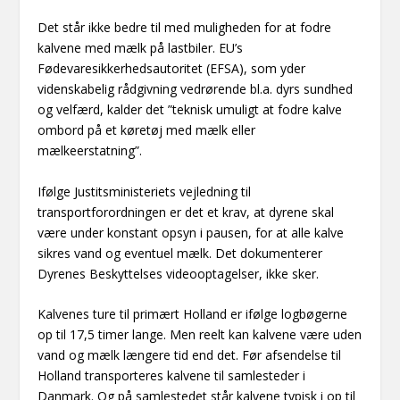
Det står ikke bedre til med muligheden for at fodre
kalvene med mælk på lastbiler. EU’s
Fødevaresikkerhedsautoritet (EFSA), som yder
videnskabelig rådgivning vedrørende bl.a. dyrs sundhed
og velfærd, kalder det ”teknisk umuligt at fodre kalve
ombord på et køretøj med mælk eller
mælkeerstatning”.
Ifølge Justitsministeriets vejledning til
transportforordningen er det et krav, at dyrene skal
være under konstant opsyn i pausen, for at alle kalve
sikres vand og eventuel mælk. Det dokumenterer
Dyrenes Beskyttelses videooptagelser, ikke sker.
Kalvenes ture til primært Holland er ifølge logbøgerne
op til 17,5 timer lange. Men reelt kan kalvene være uden
vand og mælk længere tid end det. Før afsendelse til
Holland transporteres kalvene til samlesteder i
Danmark. Og på samlestedet står kalvene typisk i op til