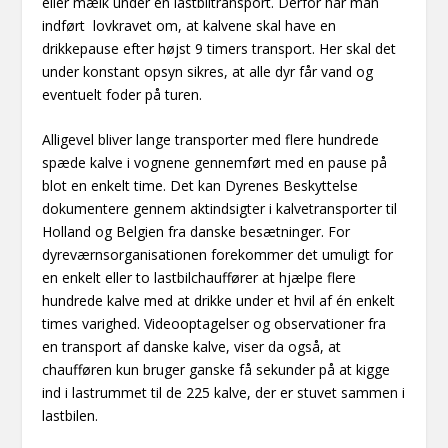
eller mælk under en lastbiltransport. Derfor har man
indført lovkravet om, at kalvene skal have en
drikkepause efter højst 9 timers transport. Her skal det
under konstant opsyn sikres, at alle dyr får vand og
eventuelt foder på turen.
Alligevel bliver lange transporter med flere hundrede
spæde kalve i vognene gennemført med en pause på
blot en enkelt time. Det kan Dyrenes Beskyttelse
dokumentere gennem aktindsigter i kalvetransporter til
Holland og Belgien fra danske besætninger. For
dyreværnsorganisationen forekommer det umuligt for
en enkelt eller to lastbilchauffører at hjælpe flere
hundrede kalve med at drikke under et hvil af én enkelt
times varighed. Videooptagelser og observationer fra
en transport af danske kalve, viser da også, at
chaufføren kun bruger ganske få sekunder på at kigge
ind i lastrummet til de 225 kalve, der er stuvet sammen i
lastbilen.