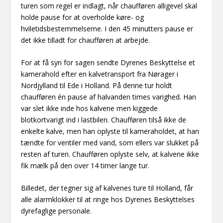
turen som regel er indlagt, når chaufføren alligevel skal
holde pause for at overholde køre- og
hviletidsbestemmelserne. I den 45 minutters pause er
det ikke tilladt for chaufføren at arbejde.
For at få syn for sagen sendte Dyrenes Beskyttelse et
kamerahold efter en kalvetransport fra Nørager i
Nordjylland til Ede i Holland. På denne tur holdt
chaufføren én pause af halvanden times varighed. Han
var slet ikke inde hos kalvene men kiggede
blotkortvarigt ind i lastbilen. Chaufføren tilså ikke de
enkelte kalve, men han oplyste til kameraholdet, at han
tændte for ventiler med vand, som ellers var slukket på
resten af turen. Chaufføren oplyste selv, at kalvene ikke
fik mælk på den over 14 timer lange tur.
Billedet, der tegner sig af kalvenes ture til Holland, får
alle alarmklokker til at ringe hos Dyrenes Beskyttelses
dyrefaglige personale.