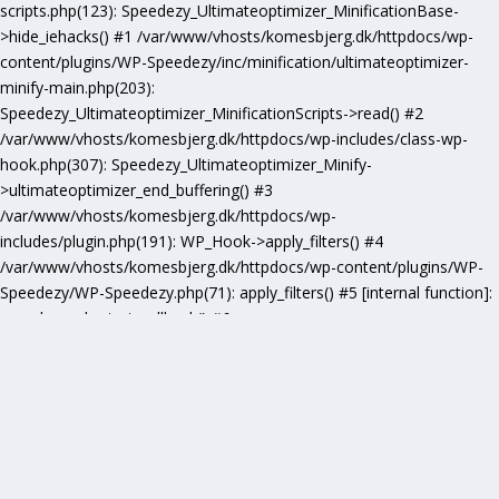
scripts.php(123): Speedezy_Ultimateoptimizer_MinificationBase-
>hide_iehacks() #1 /var/www/vhosts/komesbjerg.dk/httpdocs/wp-
content/plugins/WP-Speedezy/inc/minification/ultimateoptimizer-
minify-main.php(203):
Speedezy_Ultimateoptimizer_MinificationScripts->read() #2
/var/www/vhosts/komesbjerg.dk/httpdocs/wp-includes/class-wp-
hook.php(307): Speedezy_Ultimateoptimizer_Minify-
>ultimateoptimizer_end_buffering() #3
/var/www/vhosts/komesbjerg.dk/httpdocs/wp-
includes/plugin.php(191): WP_Hook->apply_filters() #4
/var/www/vhosts/komesbjerg.dk/httpdocs/wp-content/plugins/WP-
Speedezy/WP-Speedezy.php(71): apply_filters() #5 [internal function]:
speedezy_ob_start_callback() #6
/var/www/vhosts/komesbjerg.dk/httpdocs/wp-
includes/functions.php(5277): ob_end_flush() #7
/var/www/vhosts/komesbjerg.dk/httpdocs/wp-includes/class-wp-
hook.php(307): wp_ob_end_flush_all() #8
/var/www/vhosts/komesbjerg.dk/httpdocs/wp-includes/class-wp-
hook.php(331): WP_Hook->apply_filters() #9
/var/www/vhosts/komesbjerg.dk/httpdocs/wp-