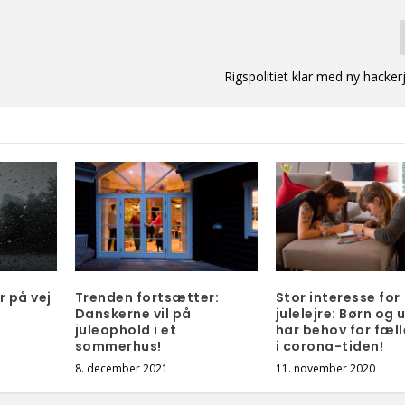
Rigspolitiet klar med ny hacker
r på vej
Trenden fortsætter:
Stor interesse for
Danskerne vil på
julelejre: Børn og 
juleophold i et
har behov for fæl
sommerhus!
i corona-tiden!
8. december 2021
11. november 2020