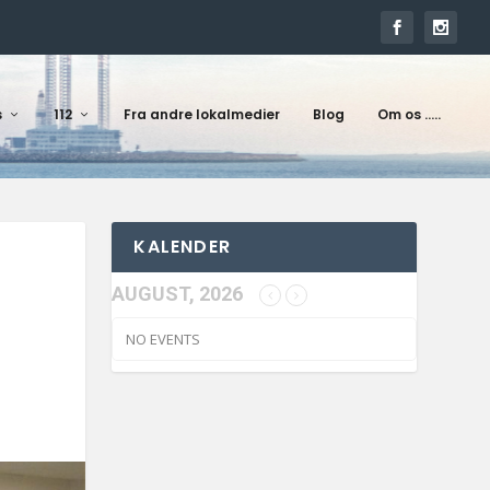
s
112
Fra andre lokalmedier
Blog
Om os …..
KALENDER
AUGUST, 2026
NO EVENTS