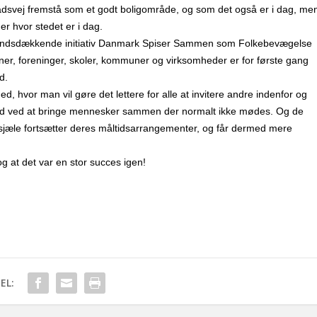
ådsvej fremstå som et godt boligområde, og som det også er i dag, me
er hvor stedet er i dag.
t landsdækkende initiativ Danmark Spiser Sammen som Folkebevægelse
ner, foreninger, skoler, kommuner og virksomheder er for første gang
d.
 hvor man vil gøre det lettere for alle at invitere andre indenfor og
hed ved at bringe mennesker sammen der normalt ikke mødes. Og de
 ildsjæle fortsætter deres måltidsarrangementer, og får dermed mere
g at det var en stor succes igen!
EL: