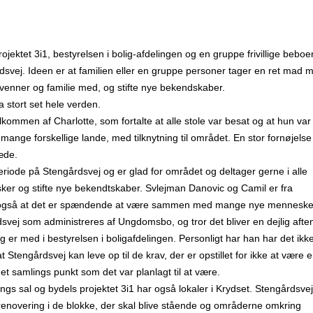
jektet 3i1, bestyrelsen i bolig-afdelingen og en gruppe frivillige beboer
svej. Ideen er at familien eller en gruppe personer tager en ret mad 
ge venner og familie med, og stifte nye bekendskaber.
 stort set hele verden.
elkommen af Charlotte, som fortalte at alle stole var besat og at hun var
ange forskellige lande, med tilknytning til området. En stor fornøjelse
æde.
riode på Stengårdsvej og er glad for området og deltager gerne i alle
ker og stifte nye bekendtskaber. Svlejman Danovic og Camil er fra
tes også at det er spændende at være sammen med mange nye menneske
vej som administreres af Ungdomsbo, og tror det bliver en dejlig afte
 er med i bestyrelsen i boligafdelingen. Personligt har han har det ikk
 Stengårdsvej kan leve op til de krav, der er opstillet for ikke at være 
det samlings punkt som det var planlagt til at være.
gs sal og bydels projektet 3i1 har også lokaler i Krydset. Stengårdsvej
enovering i de blokke, der skal blive stående og områderne omkring