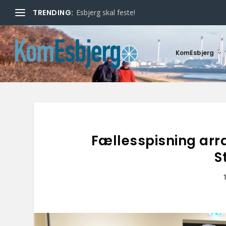
TRENDING:
Esbjerg skal feste!
KomEsbjerg
Fællesspisning arr
S