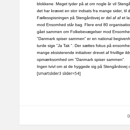
blokkene. Meget tyder på at om nogle år vil Steng
det har krævet en stor indsats fra mange sider, til d
Fællesspisningen på Stengårdsvej er del af af e
mod Ensomhed står bag.
Flere end 80 organisatio
gået sammen om Folkebevægelser mod Ensomhe
”Danmark spiser sammen” er en national begivenhed,
turde sige ”Ja Tak ”. Der sættes fokus på ensom
mange eksisterende initiativer drevet af frivillige
opmærksomhed om ”Danmark spiser sammen”.
Ingen tvivl om at de hyggede sig på Stengårdsvej o
[smartslider3 slider=54]
D