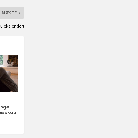
NÆSTE
julekalender!
unge
lesskab