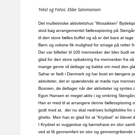
Tekst og Fotos: Ebbe Salomonsen
Det multietniske aktivitetshus ”Mosaikken” Bydelspro
stod bag arrangementet fællesspisning på Stengård
til den store fælles buffet og så er det bare at ta
Børn og voksne fik mulighed for smage på retter fra
Der var billetter til 100 mennesker der blev budt v
glad for den store opbakning fra mennesker fra så m
mange gerne vil deltage og bakke om med den gl
Sahar er født i Danmark og har boet en længere pe
aktiviteter, det er spændende at møde nye mennes
Bosnien, de deltager når der aktiviteter og syn
Egon Hansen er meget aktiv i og omkring Stengårds
Han er med til at arrangere denne fællesspisning og
godt med at, der nu skal nedrives boligblokke for at
ghetto. Men han er glad for at ”Krydset” er blevet 
I Krydset er vuggestue og børnehave en stor samlin
ved at få gennemført en stor og gennemgribende r