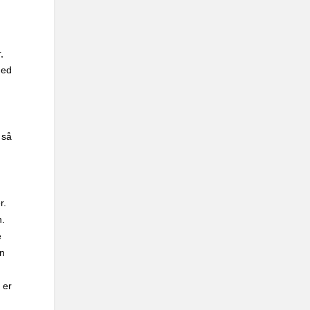
,
med
 så
r.
n.
e
en
 er