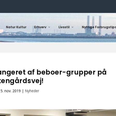
Natur Kultur
Erhverv
Livsstil
Nyttige Forbrugstip
angeret af beboer-grupper på
tengårdsvej!
15. nov. 2019
|
Nyheder