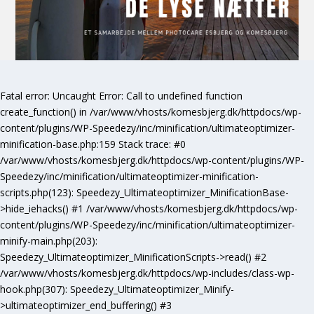
Fatal error
: Uncaught Error: Call to undefined function
create_function() in /var/www/vhosts/komesbjerg.dk/httpdocs/wp-
content/plugins/WP-Speedezy/inc/minification/ultimateoptimizer-
minification-base.php:159 Stack trace: #0
/var/www/vhosts/komesbjerg.dk/httpdocs/wp-content/plugins/WP-
Speedezy/inc/minification/ultimateoptimizer-minification-
scripts.php(123): Speedezy_Ultimateoptimizer_MinificationBase-
>hide_iehacks() #1 /var/www/vhosts/komesbjerg.dk/httpdocs/wp-
content/plugins/WP-Speedezy/inc/minification/ultimateoptimizer-
minify-main.php(203):
Speedezy_Ultimateoptimizer_MinificationScripts->read() #2
/var/www/vhosts/komesbjerg.dk/httpdocs/wp-includes/class-wp-
hook.php(307): Speedezy_Ultimateoptimizer_Minify-
>ultimateoptimizer_end_buffering() #3