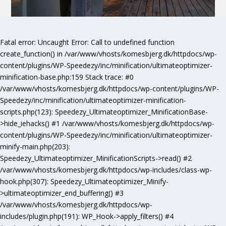
Fatal error
: Uncaught Error: Call to undefined function
create_function() in /var/www/vhosts/komesbjerg.dk/httpdocs/wp-
content/plugins/WP-Speedezy/inc/minification/ultimateoptimizer-
minification-base.php:159 Stack trace: #0
/var/www/vhosts/komesbjerg.dk/httpdocs/wp-content/plugins/WP-
Speedezy/inc/minification/ultimateoptimizer-minification-
scripts.php(123): Speedezy_Ultimateoptimizer_MinificationBase-
>hide_iehacks() #1 /var/www/vhosts/komesbjerg.dk/httpdocs/wp-
content/plugins/WP-Speedezy/inc/minification/ultimateoptimizer-
minify-main.php(203):
Speedezy_Ultimateoptimizer_MinificationScripts->read() #2
/var/www/vhosts/komesbjerg.dk/httpdocs/wp-includes/class-wp-
hook.php(307): Speedezy_Ultimateoptimizer_Minify-
>ultimateoptimizer_end_buffering() #3
/var/www/vhosts/komesbjerg.dk/httpdocs/wp-
includes/plugin.php(191): WP_Hook->apply_filters() #4