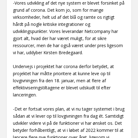
-Vores udvikling af det nye system er blevet forsinket på
grund af corona. Det kom jo, som for mange
virksomheder, helt ud af det blå og ramte os rigtigt
hårdt på nogle kritiske integrationer og
udviklingspunkter. Vores leverandør Netcompany har
gjort alt, hvad der har været muligt, for at sikre
ressourcer, men de har også været under pres ligesom
vi har, uddyber Kirsten Bredegaard.
Undervejs i projektet har corona derfor betydet, at
projektet har måtte prioritere at kunne leve op til
lovgivningen fra den 18. januar, men at flere af
effektiviseringstiltagene er blevet udskudt til efter
lanceringen.
-Det er fortsat vores plan, at vi nu tager systemet i brug
sådan at vi lever op til lovgivningen fra dag ét. Samtidigt
udvikler videre vi på de funktioner vi har ønsket os. Det
betyder forhåbentligt, at vi i løbet af 2022 kommer til at
lancere flere nye funktioner over året, ligesom vi