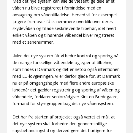
Med det nye system kan alle de væsentlige dele af et
våben nu blive registreret i forbindelse med en
ansøgning om våbentilladelse. Herved vil for eksempel
jægere fremover få et nemmere overblik over deres
skydevåben og tilladelseskrævende tilbehør, idet hvert
enkelt våben og tilhørende våbendel bliver registreret
med et serienummer.
-Med det nye system får vi bedre kontrol og sporing på
de mange forskellige våbendele og typer af tilbehør,
som findes i Danmark og det er netop også intentionen
med EU-lovgivningen. Vi er derfor glade for, at Danmark
nu er på omgangshøjde med flere andre europæiske
landenår det gælder registrering og sporing af våben og
våbendele, forklarer seniorrådgiver Kirsten Bredegaard,
formand for styregruppen bag det nye våbensystem.
Det har fra starten af projektet også været et mål, at
det nye system skal forbedre den gennemsnitlige
sagsbehandlingstid og derved gøre det hurtigere for