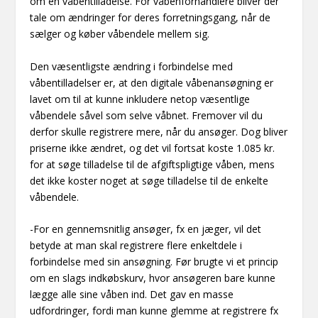
om en våbentilladelse. For våbenforhandlere bliver der
tale om ændringer for deres forretningsgang, når de
sælger og køber våbendele mellem sig.
Den væsentligste ændring i forbindelse med
våbentilladelser er, at den digitale våbenansøgning er
lavet om til at kunne inkludere netop væsentlige
våbendele såvel som selve våbnet. Fremover vil du
derfor skulle registrere mere, når du ansøger. Dog bliver
priserne ikke ændret, og det vil fortsat koste 1.085 kr.
for at søge tilladelse til de afgiftspligtige våben, mens
det ikke koster noget at søge tilladelse til de enkelte
våbendele.
-For en gennemsnitlig ansøger, fx en jæger, vil det
betyde at man skal registrere flere enkeltdele i
forbindelse med sin ansøgning. Før brugte vi et princip
om en slags indkøbskurv, hvor ansøgeren bare kunne
lægge alle sine våben ind. Det gav en masse
udfordringer, fordi man kunne glemme at registrere fx