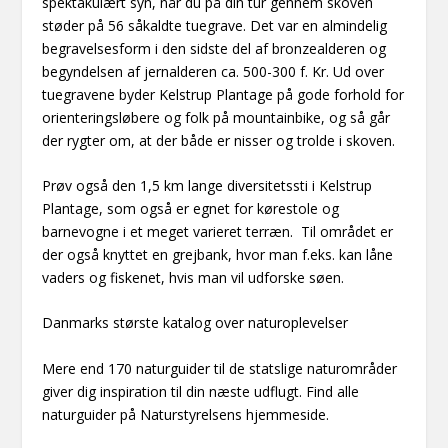
spektakulært syn, når du på din tur gennem skoven
støder på 56 såkaldte tuegrave. Det var en almindelig
begravelsesform i den sidste del af bronzealderen og
begyndelsen af jernalderen ca. 500-300 f. Kr. Ud over
tuegravene byder Kelstrup Plantage på gode forhold for
orienteringsløbere og folk på mountainbike, og så går
der rygter om, at der både er nisser og trolde i skoven.
Prøv også den 1,5 km lange diversitetssti i Kelstrup
Plantage, som også er egnet for kørestole og
barnevogne i et meget varieret terræn. Til området er
der også knyttet en grejbank, hvor man f.eks. kan låne
vaders og fiskenet, hvis man vil udforske søen.
Danmarks største katalog over naturoplevelser
Mere end 170 naturguider til de statslige naturområder
giver dig inspiration til din næste udflugt. Find alle
naturguider på Naturstyrelsens hjemmeside.