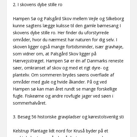
2. I skovens dybe stille ro
Hampen Sø og Palsgård Skov mellem Vejle og Silkeborg
kunne sagtens lægge kulisse til den gamle børnesang I
skovens dybe stille ro. Her finder du uforstyrrede
områder, hvor du nærmest har naturen for dig selv. I
skoven ligger også mange fortidsminder, især gravhøje,
som vidner om, at Palsgård Skov ligger på
Hærvejsstrøget. Hampen Sø er én af Danmarks reneste
søer, omkranset af skov og med et rigt dyre- og
planteliv. Om sommeren brydes søens overflade af
områder med gule og hvide åkander. På og ved
Hampen sø kan man året rundt se mange forskellige
fugle. Fiskeørne og andre rovfugle jager ved søen i
sommerhalvåret.
3. Besøg 56 historiske gravpladser og kørestolsvenlig sti
Kelstrup Plantage lidt nord for Kruså byder på et