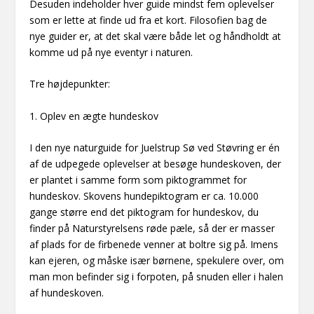
Desuden indeholder hver guide mindst fem oplevelser
som er lette at finde ud fra et kort. Filosofien bag de
nye guider er, at det skal være både let og håndholdt at
komme ud på nye eventyr i naturen.
Tre højdepunkter:
1. Oplev en ægte hundeskov
I den nye naturguide for Juelstrup Sø ved Støvring er én
af de udpegede oplevelser at besøge hundeskoven, der
er plantet i samme form som piktogrammet for
hundeskov. Skovens hundepiktogram er ca. 10.000
gange større end det piktogram for hundeskov, du
finder på Naturstyrelsens røde pæle, så der er masser
af plads for de firbenede venner at boltre sig på. Imens
kan ejeren, og måske især børnene, spekulere over, om
man mon befinder sig i forpoten, på snuden eller i halen
af hundeskoven.