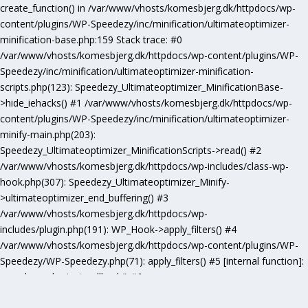
create_function() in /var/www/vhosts/komesbjerg.dk/httpdocs/wp-
content/plugins/WP-Speedezy/inc/minification/ultimateoptimizer-
minification-base.php:159 Stack trace: #0
/var/www/vhosts/komesbjerg.dk/httpdocs/wp-content/plugins/WP-
Speedezy/inc/minification/ultimateoptimizer-minification-
scripts.php(123): Speedezy_Ultimateoptimizer_MinificationBase-
>hide_iehacks() #1 /var/www/vhosts/komesbjerg.dk/httpdocs/wp-
content/plugins/WP-Speedezy/inc/minification/ultimateoptimizer-
minify-main.php(203):
Speedezy_Ultimateoptimizer_MinificationScripts->read() #2
/var/www/vhosts/komesbjerg.dk/httpdocs/wp-includes/class-wp-
hook.php(307): Speedezy_Ultimateoptimizer_Minify-
>ultimateoptimizer_end_buffering() #3
/var/www/vhosts/komesbjerg.dk/httpdocs/wp-
includes/plugin.php(191): WP_Hook->apply_filters() #4
/var/www/vhosts/komesbjerg.dk/httpdocs/wp-content/plugins/WP-
Speedezy/WP-Speedezy.php(71): apply_filters() #5 [internal function]:
speedezy_ob_start_callback() #6
/var/www/vhosts/komesbjerg.dk/httpdocs/wp-