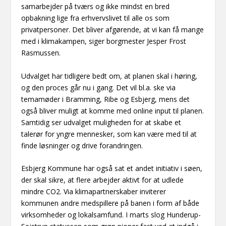
samarbejder på tværs og ikke mindst en bred
opbakning lige fra erhvervslivet til alle os som
privatpersoner. Det bliver afgørende, at vi kan få mange
med i klimakampen, siger borgmester Jesper Frost
Rasmussen.
Udvalget har tidligere bedt om, at planen skal i høring,
og den proces går nu i gang. Det vil bl.a. ske via
temamøder i Bramming, Ribe og Esbjerg, mens det
også bliver muligt at komme med online input til planen.
Samtidig ser udvalget muligheden for at skabe et
talerør for yngre mennesker, som kan være med til at
finde løsninger og drive forandringen.
Esbjerg Kommune har også sat et andet initiativ i søen,
der skal sikre, at flere arbejder aktivt for at udlede
mindre CO2. Via klimapartnerskaber inviterer
kommunen andre medspillere på banen i form af både
virksomheder og lokalsamfund. I marts slog Hunderup-