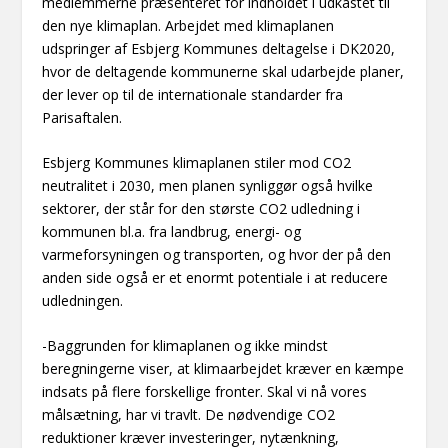
medlemmerne præsenteret for indholdet i udkastet til
den nye klimaplan. Arbejdet med klimaplanen
udspringer af Esbjerg Kommunes deltagelse i DK2020,
hvor de deltagende kommunerne skal udarbejde planer,
der lever op til de internationale standarder fra
Parisaftalen.
Esbjerg Kommunes klimaplanen stiler mod CO2
neutralitet i 2030, men planen synliggør også hvilke
sektorer, der står for den største CO2 udledning i
kommunen bl.a. fra landbrug, energi- og
varmeforsyningen og transporten, og hvor der på den
anden side også er et enormt potentiale i at reducere
udledningen.
-Baggrunden for klimaplanen og ikke mindst
beregningerne viser, at klimaarbejdet kræver en kæmpe
indsats på flere forskellige fronter. Skal vi nå vores
målsætning, har vi travlt. De nødvendige CO2
reduktioner kræver investeringer, nytænkning,