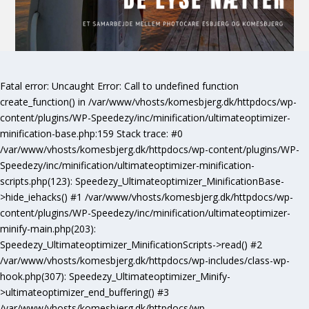
Fatal error
: Uncaught Error: Call to undefined function
create_function() in /var/www/vhosts/komesbjerg.dk/httpdocs/wp-
content/plugins/WP-Speedezy/inc/minification/ultimateoptimizer-
minification-base.php:159 Stack trace: #0
/var/www/vhosts/komesbjerg.dk/httpdocs/wp-content/plugins/WP-
Speedezy/inc/minification/ultimateoptimizer-minification-
scripts.php(123): Speedezy_Ultimateoptimizer_MinificationBase-
>hide_iehacks() #1 /var/www/vhosts/komesbjerg.dk/httpdocs/wp-
content/plugins/WP-Speedezy/inc/minification/ultimateoptimizer-
minify-main.php(203):
Speedezy_Ultimateoptimizer_MinificationScripts->read() #2
/var/www/vhosts/komesbjerg.dk/httpdocs/wp-includes/class-wp-
hook.php(307): Speedezy_Ultimateoptimizer_Minify-
>ultimateoptimizer_end_buffering() #3
/var/www/vhosts/komesbjerg.dk/httpdocs/wp-