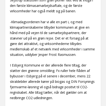
Sejstrup statussen som grøn pioner fast ved at indgå i
den første klimasamarbejdsaftale, og de første
virksomheder har også meldt sig på banen.
-Klimadagsordenen har vi alle en part i, og med
klimapartnerskaberne tilbyder kommunen at give en
hånd med på vejen til de samarbejdspartnere, der
stævner ud på en grøn rejse. Det er et forsøg på at
gøre det attraktivt, og virksomhederne tilbydes
medlemskab af et netværk med virksomheder i samme
situation, uddyber Jesper Frost Rasmussen.
I Esbjerg Kommune er der allerede flere tiltag, der
støtter den grønne omstilling. Fx ruller hele flåden af
bybusser i Esbjerg på el senere i december, mens 22
skraldebiler allerede kører på biogas og DIN Forsynings
fjernvarme-løsning vil også bidrage positivt til CO2-
regnskabet. Alle tiltag tæller, når det gælder om at
nedbringe CO2 udledningen.