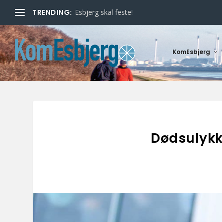
TRENDING:
Esbjerg skal feste!
KomEsbjerg
Dødsulykk