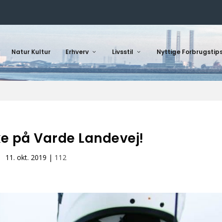
Natur Kultur
Erhverv
Livsstil
Nyttige Forbrugstip
e på Varde Landevej!
11. okt. 2019
|
112