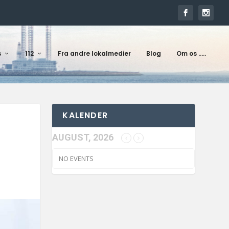
s
112
Fra andre lokalmedier
Blog
Om os …..
KALENDER
AUGUST, 2026
NO EVENTS