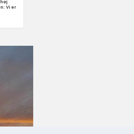
 høj
n: Vi er