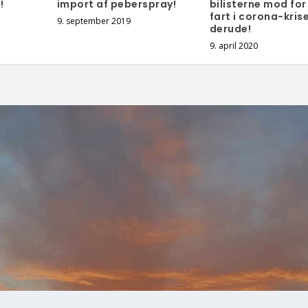
!
import af peberspray!
bilisterne mod for
fart i corona-krise
9. september 2019
derude!
9. april 2020