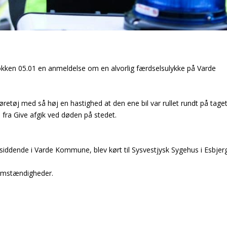
okken 05.01 en anmeldelse om en alvorlig færdselsulykke på Varde
 køretøj med så høj en hastighed at den ene bil var rullet rundt på taget
 fra Give afgik ved døden på stedet.
siddende i Varde Kommune, blev kørt til Sysvestjysk Sygehus i Esbjer
 omstændigheder.