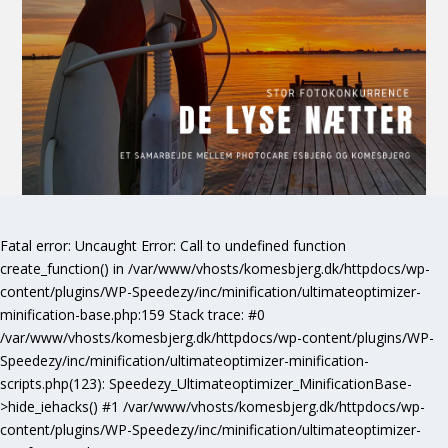
Fatal error
: Uncaught Error: Call to undefined function
create_function() in /var/www/vhosts/komesbjerg.dk/httpdocs/wp-
content/plugins/WP-Speedezy/inc/minification/ultimateoptimizer-
minification-base.php:159 Stack trace: #0
/var/www/vhosts/komesbjerg.dk/httpdocs/wp-content/plugins/WP-
Speedezy/inc/minification/ultimateoptimizer-minification-
scripts.php(123): Speedezy_Ultimateoptimizer_MinificationBase-
>hide_iehacks() #1 /var/www/vhosts/komesbjerg.dk/httpdocs/wp-
content/plugins/WP-Speedezy/inc/minification/ultimateoptimizer-