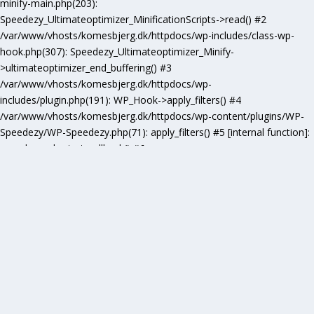
minify-main.php(203):
Speedezy_Ultimateoptimizer_MinificationScripts->read() #2
/var/www/vhosts/komesbjerg.dk/httpdocs/wp-includes/class-wp-
hook.php(307): Speedezy_Ultimateoptimizer_Minify-
>ultimateoptimizer_end_buffering() #3
/var/www/vhosts/komesbjerg.dk/httpdocs/wp-
includes/plugin.php(191): WP_Hook->apply_filters() #4
/var/www/vhosts/komesbjerg.dk/httpdocs/wp-content/plugins/WP-
Speedezy/WP-Speedezy.php(71): apply_filters() #5 [internal function]:
speedezy_ob_start_callback() #6
/var/www/vhosts/komesbjerg.dk/httpdocs/wp-
includes/functions.php(5277): ob_end_flush() #7
/var/www/vhosts/komesbjerg.dk/httpdocs/wp-includes/class-wp-
hook.php(307): wp_ob_end_flush_all() #8
/var/www/vhosts/komesbjerg.dk/httpdocs/wp-includes/class-wp-
hook.php(331): WP_Hook->apply_filters() #9
/var/www/vhosts/komesbjerg.dk/httpdocs/wp-
includes/plugin.php(476): WP_Hook->do_action() #10
/var/www/vhosts/komesbjerg.dk/httpdocs/wp-
includes/load.php(1102): do_action() #11 [internal function]: