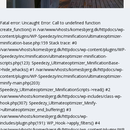
Fatal error
: Uncaught Error: Call to undefined function
create_function() in /var/www/vhosts/komesbjerg.dk/httpdocs/wp-
content/plugins/WP-Speedezy/inc/minification/ultimateoptimizer-
minification-base.php:159 Stack trace: #0
/var/www/vhosts/komesbjerg.dk/httpdocs/wp-content/plugins/WP-
Speedezy/inc/minification/ultimateoptimizer-minification-
scripts.php(123): Speedezy_Ultimateoptimizer_MinificationBase-
>hide_iehacks() #1 /var/www/vhosts/komesbjerg.dk/httpdocs/wp-
content/plugins/WP-Speedezy/inc/minification/ultimateoptimizer-
minify-main.php(203):
Speedezy_Ultimateoptimizer_MinificationScripts->read() #2
/var/www/vhosts/komesbjerg.dk/httpdocs/wp-includes/class-wp-
hook.php(307): Speedezy_Ultimateoptimizer_Minify-
>ultimateoptimizer_end_buffering() #3
/var/www/vhosts/komesbjerg.dk/httpdocs/wp-
includes/plugin.php(191): WP_Hook->apply_filters() #4
/var/www/vhosts/komesbjerg.dk/httpdocs/wp-content/plugins/WP-