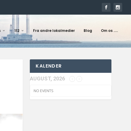
s
112
Fra andre lokalmedier
Blog
Om os …..
KALENDER
AUGUST, 2026
NO EVENTS