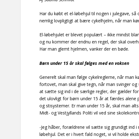
Har du købt et el-løbehjul til nogen i julegave, så
nemlig lovpligtigt at bære cykelhjelm, når man kør
El-løbehjulet er blevet populært – ikke mindst bla
og nu kommer der endnu en regel, der skal overhol
Har man glemt hjelmen, vanker der en bøde.
Børn under 15 år skal følges med en voksen
Generelt skal man følge cykelreglerne, når man k
fortovet, man skal give tegn, når man svinger og
at sætte sig ind i de særlige regler, der gælder f
det ulovligt for børn under 15 år at færdes alene p
og stisystemer. Er man under 15 år, skal man altså
Midt- og Vestjyllands Politi vil ved sine skolekon
-Jeg håber, forældrene vil sætte sig grundigt ind i 
løbehjul. Det er i hvert fald noget, vi vil holde e