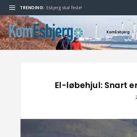
TRENDING:
Esbjerg skal feste!
KomEsbjerg
El-løbehjul: Snart e