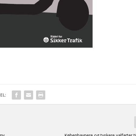
EL:
 ny
Københavnere og tyskere valfarter ti