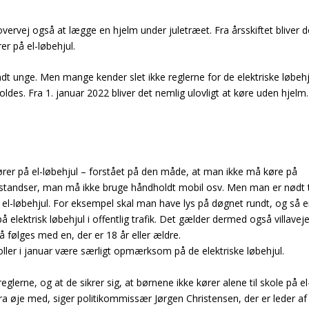
 overvej også at lægge en hjelm under juletræet. Fra årsskiftet bliver d
er på el-løbehjul.
ndt unge. Men mange kender slet ikke reglerne for de elektriske løbehj
des. Fra 1. januar 2022 bliver det nemlig ulovligt at køre uden hjelm.
ører på el-løbehjul – forstået på den måde, at man ikke må køre på
 standser, man må ikke bruge håndholdt mobil osv. Men man er nødt t
or el-løbehjul. For eksempel skal man have lys på døgnet rundt, og så e
å elektrisk løbehjul i offentlig trafik. Det gælder dermed også villavej
 følges med en, der er 18 år eller ældre.
troller i januar være særligt opmærksom på de elektriske løbehjul.
reglerne, og at de sikrer sig, at børnene ikke kører alene til skole på el
kstra øje med, siger politikommissær Jørgen Christensen, der er leder af