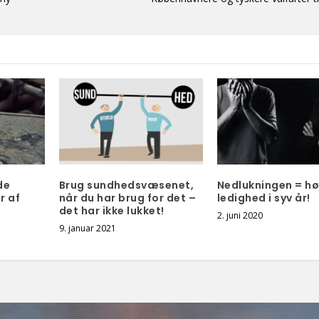
de
Brug sundheds­væsenet,
Nedlukningen = hø
r af
når du har brug for det –
ledighed i syv år!
det har ikke lukket!
2. juni 2020
9. januar 2021