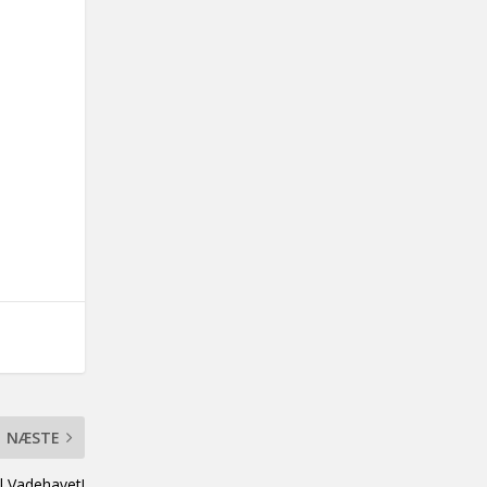
NÆSTE
l Vadehavet!