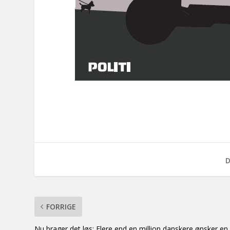
D
FORRIGE
Nu brager det løs: Flere end en million danskere ønsker en