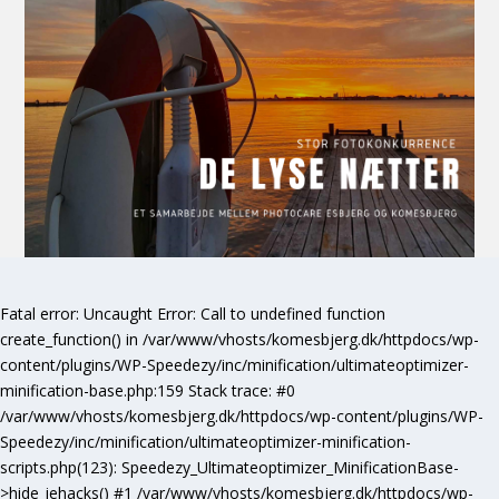
Fatal error
: Uncaught Error: Call to undefined function
create_function() in /var/www/vhosts/komesbjerg.dk/httpdocs/wp-
content/plugins/WP-Speedezy/inc/minification/ultimateoptimizer-
minification-base.php:159 Stack trace: #0
/var/www/vhosts/komesbjerg.dk/httpdocs/wp-content/plugins/WP-
Speedezy/inc/minification/ultimateoptimizer-minification-
scripts.php(123): Speedezy_Ultimateoptimizer_MinificationBase-
>hide_iehacks() #1 /var/www/vhosts/komesbjerg.dk/httpdocs/wp-