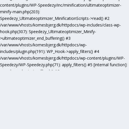
content/plugins/WP-Speedezy/inc/minification/ultimateoptimizer-
minify-main.php(203):
Speedezy_Ultimateoptimizer_MinificationScripts->read() #2
/var/www/vhosts/komesbjerg.dk/httpdocs/wp-includes/class-wp-
hook.php(307): Speedezy_Ultimateoptimizer_Minify-
>ultimateoptimizer_end_buffering() #3
/var/www/vhosts/komesbjerg.dk/httpdocs/wp-
includes/plugin.php(191): WP_Hook->apply_filters() #4
/var/www/vhosts/komesbjerg.dk/httpdocs/wp-content/plugins/WP-
Speedezy/WP-Speedezy.php(71): apply_filters() #5 [internal function]:
speedezy_ob_start_callback() #6
/var/www/vhosts/komesbjerg.dk/httpdocs/wp-
includes/functions.php(5277): ob_end_flush() #7
/var/www/vhosts/komesbjerg.dk/httpdocs/wp-includes/class-wp-
hook.php(307): wp_ob_end_flush_all() #8
/var/www/vhosts/komesbjerg.dk/httpdocs/wp-includes/class-wp-
hook.php(331): WP_Hook->apply_filters() #9
/var/www/vhosts/komesbjerg.dk/httpdocs/wp-
includes/plugin.php(476): WP_Hook->do_action() #10