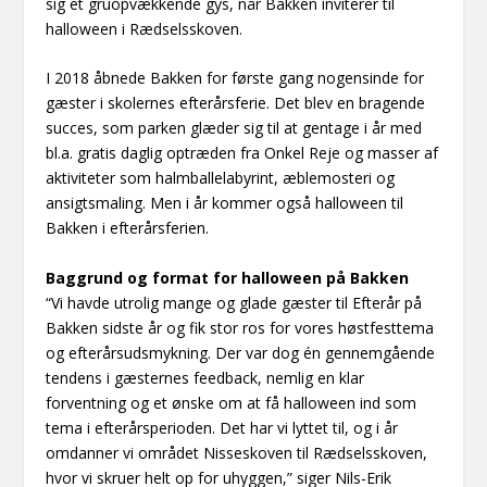
sig et gruopvækkende gys, når Bakken inviterer til
halloween i Rædselsskoven.
I 2018 åbnede Bakken for første gang nogensinde for
gæster i skolernes efterårsferie. Det blev en bragende
succes, som parken glæder sig til at gentage i år med
bl.a. gratis daglig optræden fra Onkel Reje og masser af
aktiviteter som halmballelabyrint, æblemosteri og
ansigtsmaling. Men i år kommer også halloween til
Bakken i efterårsferien.
Baggrund og format for halloween på Bakken
“Vi havde utrolig mange og glade gæster til Efterår på
Bakken sidste år og fik stor ros for vores høstfesttema
og efterårsudsmykning. Der var dog én gennemgående
tendens i gæsternes feedback, nemlig en klar
forventning og et ønske om at få halloween ind som
tema i efterårsperioden. Det har vi lyttet til, og i år
omdanner vi området Nisseskoven til Rædselsskoven,
hvor vi skruer helt op for uhyggen,” siger Nils-Erik