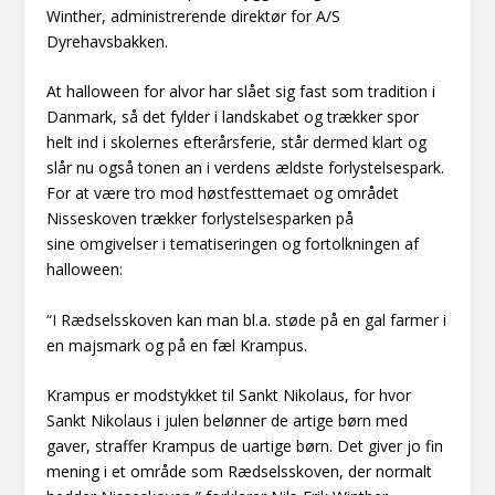
Winther, administrerende direktør for A/S
Dyrehavsbakken.
At halloween for alvor har slået sig fast som tradition i
Danmark, så det fylder i landskabet og trækker spor
helt ind i skolernes efterårsferie, står dermed klart og
slår nu også tonen an i verdens ældste forlystelsespark.
For at være tro mod høstfesttemaet og området
Nisseskoven trækker forlystelsesparken på
sine omgivelser i tematiseringen og fortolkningen af
halloween:
“I Rædselsskoven kan man bl.a. støde på en gal farmer i
en majsmark og på en fæl Krampus.
Krampus er modstykket til Sankt Nikolaus, for hvor
Sankt Nikolaus i julen belønner de artige børn med
gaver, straffer Krampus de uartige børn. Det giver jo fin
mening i et område som Rædselsskoven, der normalt