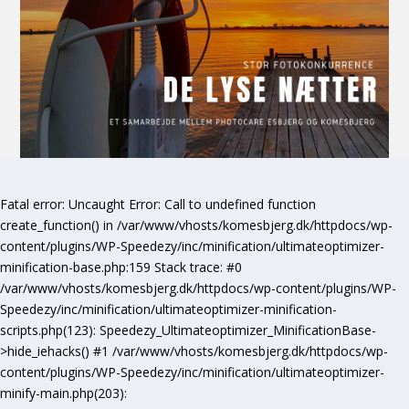
Fatal error
: Uncaught Error: Call to undefined function
create_function() in /var/www/vhosts/komesbjerg.dk/httpdocs/wp-
content/plugins/WP-Speedezy/inc/minification/ultimateoptimizer-
minification-base.php:159 Stack trace: #0
/var/www/vhosts/komesbjerg.dk/httpdocs/wp-content/plugins/WP-
Speedezy/inc/minification/ultimateoptimizer-minification-
scripts.php(123): Speedezy_Ultimateoptimizer_MinificationBase-
>hide_iehacks() #1 /var/www/vhosts/komesbjerg.dk/httpdocs/wp-
content/plugins/WP-Speedezy/inc/minification/ultimateoptimizer-
minify-main.php(203):