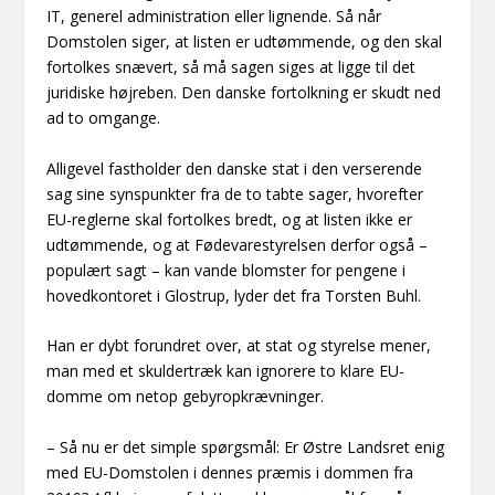
IT, generel administration eller lignende. Så når
Domstolen siger, at listen er udtømmende, og den skal
fortolkes snævert, så må sagen siges at ligge til det
juridiske højreben. Den danske fortolkning er skudt ned
ad to omgange.
Alligevel fastholder den danske stat i den verserende
sag sine synspunkter fra de to tabte sager, hvorefter
EU-reglerne skal fortolkes bredt, og at listen ikke er
udtømmende, og at Fødevarestyrelsen derfor også –
populært sagt – kan vande blomster for pengene i
hovedkontoret i Glostrup, lyder det fra Torsten Buhl.
Han er dybt forundret over, at stat og styrelse mener,
man med et skuldertræk kan ignorere to klare EU-
domme om netop gebyropkrævninger.
– Så nu er det simple spørgsmål: Er Østre Landsret enig
med EU-Domstolen i dennes præmis i dommen fra