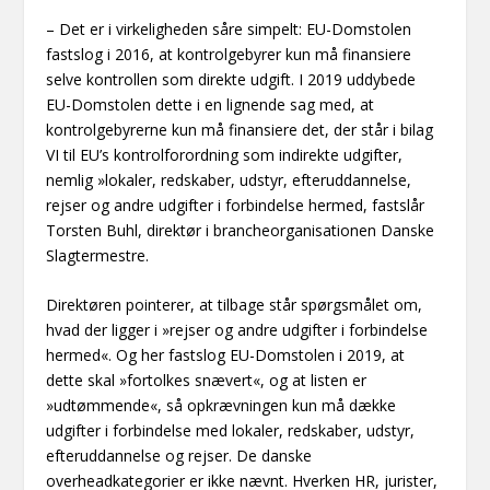
– Det er i virkeligheden såre simpelt: EU-Domstolen
fastslog i 2016, at kontrolgebyrer kun må finansiere
selve kontrollen som direkte udgift. I 2019 uddybede
EU-Domstolen dette i en lignende sag med, at
kontrolgebyrerne kun må finansiere det, der står i bilag
VI til EU’s kontrolforordning som indirekte udgifter,
nemlig »lokaler, redskaber, udstyr, efteruddannelse,
rejser og andre udgifter i forbindelse hermed, fastslår
Torsten Buhl, direktør i brancheorganisationen Danske
Slagtermestre.
Direktøren pointerer, at tilbage står spørgsmålet om,
hvad der ligger i »rejser og andre udgifter i forbindelse
hermed«. Og her fastslog EU-Domstolen i 2019, at
dette skal »fortolkes snævert«, og at listen er
»udtømmende«, så opkrævningen kun må dække
udgifter i forbindelse med lokaler, redskaber, udstyr,
efteruddannelse og rejser. De danske
overheadkategorier er ikke nævnt. Hverken HR, jurister,