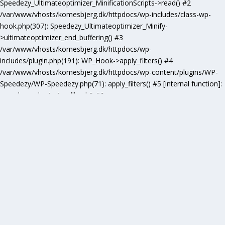
Speedezy_Ultimateoptimizer_MinificationScripts->read() #2
/var/www/vhosts/komesbjerg.dk/httpdocs/wp-includes/class-wp-
hook.php(307): Speedezy_Ultimateoptimizer_Minify-
>ultimateoptimizer_end_buffering() #3
/var/www/vhosts/komesbjerg.dk/httpdocs/wp-
includes/plugin.php(191): WP_Hook->apply_filters() #4
/var/www/vhosts/komesbjerg.dk/httpdocs/wp-content/plugins/WP-
Speedezy/WP-Speedezy.php(71): apply_filters() #5 [internal function]:
speedezy_ob_start_callback() #6
/var/www/vhosts/komesbjerg.dk/httpdocs/wp-
includes/functions.php(5277): ob_end_flush() #7
/var/www/vhosts/komesbjerg.dk/httpdocs/wp-includes/class-wp-
hook.php(307): wp_ob_end_flush_all() #8
/var/www/vhosts/komesbjerg.dk/httpdocs/wp-includes/class-wp-
hook.php(331): WP_Hook->apply_filters() #9
/var/www/vhosts/komesbjerg.dk/httpdocs/wp-
includes/plugin.php(476): WP_Hook->do_action() #10
/var/www/vhosts/komesbjerg.dk/httpdocs/wp-
includes/load.php(1102): do_action() #11 [internal function]:
shutdown_action_hook() #12 {main} thrown in