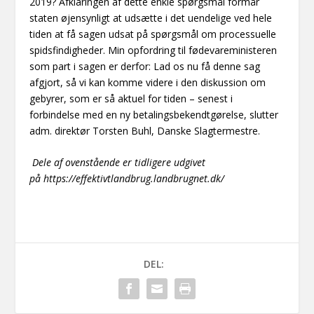
2019? Afklaringen af dette enkle spørgsmål formår
staten øjensynligt at udsætte i det uendelige ved hele
tiden at få sagen udsat på spørgsmål om processuelle
spidsfindigheder. Min opfordring til fødevareministeren
som part i sagen er derfor: Lad os nu få denne sag
afgjort, så vi kan komme videre i den diskussion om
gebyrer, som er så aktuel for tiden – senest i
forbindelse med en ny betalingsbekendtgørelse, slutter
adm. direktør Torsten Buhl, Danske Slagtermestre.
Dele af ovenstående er tidligere udgivet
på https://effektivtlandbrug.landbrugnet.dk/
DEL: