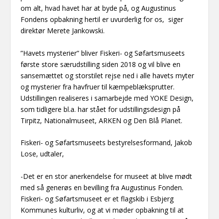
om alt, hvad havet har at byde på, og Augustinus
Fondens opbakning hertil er uvurderlig for os, siger
direktør Merete Jankowski.
”Havets mysterier” bliver Fiskeri- og Søfartsmuseets
første store særudstilling siden 2018 og vil blive en
sansemættet og storstilet rejse ned i alle havets myter
og mysterier fra havfruer til kæmpeblæksprutter.
Udstillingen realiseres i samarbejde med YOKE Design,
som tidligere bl.a. har stået for udstillingsdesign på
Tirpitz, Nationalmuseet, ARKEN og Den Blå Planet.
Fiskeri- og Søfartsmuseets bestyrelsesformand, Jakob
Lose, udtaler,
-Det er en stor anerkendelse for museet at blive mødt
med så generøs en bevilling fra Augustinus Fonden.
Fiskeri- og Søfartsmuseet er et flagskib i Esbjerg
Kommunes kulturliv, og at vi møder opbakning til at