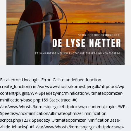
Fatal error
: Uncaught Error: Call to undefined function
create_function() in /var/www/vhosts/komesbjerg.dk/httpdocs/wp-
content/plugins/WP-Speedezy/inc/minification/ultimateoptimizer-
minification-base.php:159 Stack trace: #0
/var/www/vhosts/komesbjerg.dk/httpdocs/wp-content/plugins/WP-
Speedezy/inc/minification/ultimateoptimizer-minification-
scripts.php(123): Speedezy_Ultimateoptimizer_MinificationBase-
>hide_iehacks() #1 /var/www/vhosts/komesbjerg.dk/httpdocs/wp-