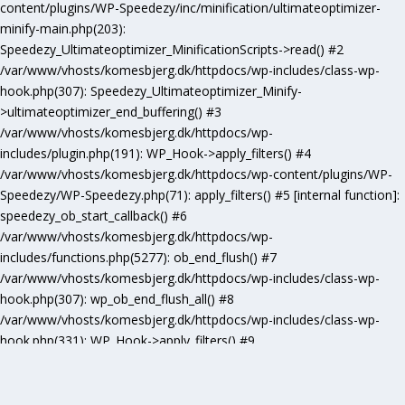
content/plugins/WP-Speedezy/inc/minification/ultimateoptimizer-
minify-main.php(203):
Speedezy_Ultimateoptimizer_MinificationScripts->read() #2
/var/www/vhosts/komesbjerg.dk/httpdocs/wp-includes/class-wp-
hook.php(307): Speedezy_Ultimateoptimizer_Minify-
>ultimateoptimizer_end_buffering() #3
/var/www/vhosts/komesbjerg.dk/httpdocs/wp-
includes/plugin.php(191): WP_Hook->apply_filters() #4
/var/www/vhosts/komesbjerg.dk/httpdocs/wp-content/plugins/WP-
Speedezy/WP-Speedezy.php(71): apply_filters() #5 [internal function]:
speedezy_ob_start_callback() #6
/var/www/vhosts/komesbjerg.dk/httpdocs/wp-
includes/functions.php(5277): ob_end_flush() #7
/var/www/vhosts/komesbjerg.dk/httpdocs/wp-includes/class-wp-
hook.php(307): wp_ob_end_flush_all() #8
/var/www/vhosts/komesbjerg.dk/httpdocs/wp-includes/class-wp-
hook.php(331): WP_Hook->apply_filters() #9
/var/www/vhosts/komesbjerg.dk/httpdocs/wp-
includes/plugin.php(476): WP_Hook->do_action() #10
/var/www/vhosts/komesbjerg.dk/httpdocs/wp-