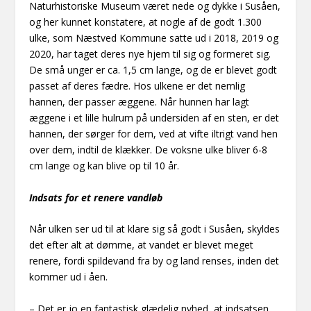
Naturhistoriske Museum været nede og dykke i Susåen,
og her kunnet konstatere, at nogle af de godt 1.300
ulke, som Næstved Kommune satte ud i 2018, 2019 og
2020, har taget deres nye hjem til sig og formeret sig.
De små unger er ca. 1,5 cm lange, og de er blevet godt
passet af deres fædre. Hos ulkene er det nemlig
hannen, der passer æggene. Når hunnen har lagt
æggene i et lille hulrum på undersiden af en sten, er det
hannen, der sørger for dem, ved at vifte iltrigt vand hen
over dem, indtil de klækker. De voksne ulke bliver 6-8
cm lange og kan blive op til 10 år.
Indsats for et renere vandløb
Når ulken ser ud til at klare sig så godt i Susåen, skyldes
det efter alt at dømme, at vandet er blevet meget
renere, fordi spildevand fra by og land renses, inden det
kommer ud i åen.
– Det er jo en fantastisk glædelig nyhed, at indsatsen