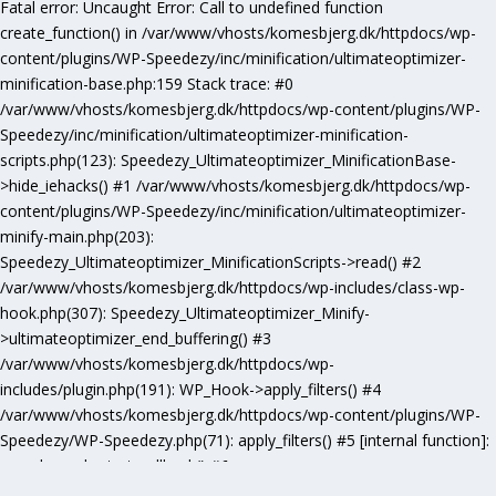
Fatal error
: Uncaught Error: Call to undefined function
create_function() in /var/www/vhosts/komesbjerg.dk/httpdocs/wp-
content/plugins/WP-Speedezy/inc/minification/ultimateoptimizer-
minification-base.php:159 Stack trace: #0
/var/www/vhosts/komesbjerg.dk/httpdocs/wp-content/plugins/WP-
Speedezy/inc/minification/ultimateoptimizer-minification-
scripts.php(123): Speedezy_Ultimateoptimizer_MinificationBase-
>hide_iehacks() #1 /var/www/vhosts/komesbjerg.dk/httpdocs/wp-
content/plugins/WP-Speedezy/inc/minification/ultimateoptimizer-
minify-main.php(203):
Speedezy_Ultimateoptimizer_MinificationScripts->read() #2
/var/www/vhosts/komesbjerg.dk/httpdocs/wp-includes/class-wp-
hook.php(307): Speedezy_Ultimateoptimizer_Minify-
>ultimateoptimizer_end_buffering() #3
/var/www/vhosts/komesbjerg.dk/httpdocs/wp-
includes/plugin.php(191): WP_Hook->apply_filters() #4
/var/www/vhosts/komesbjerg.dk/httpdocs/wp-content/plugins/WP-
Speedezy/WP-Speedezy.php(71): apply_filters() #5 [internal function]:
speedezy_ob_start_callback() #6
/var/www/vhosts/komesbjerg.dk/httpdocs/wp-