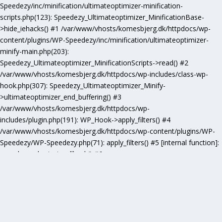
Speedezy/inc/minification/ultimateoptimizer-minification-
scripts.php(123): Speedezy_Ultimateoptimizer_MinificationBase-
>hide_iehacks() #1 /var/www/vhosts/komesbjerg.dk/httpdocs/wp-
content/plugins/WP-Speedezy/inc/minification/ultimateoptimizer-
minify-main.php(203):
Speedezy_Ultimateoptimizer_MinificationScripts->read() #2
/var/www/vhosts/komesbjerg.dk/httpdocs/wp-includes/class-wp-
hook.php(307): Speedezy_Ultimateoptimizer_Minify-
>ultimateoptimizer_end_buffering() #3
/var/www/vhosts/komesbjerg.dk/httpdocs/wp-
includes/plugin.php(191): WP_Hook->apply_filters() #4
/var/www/vhosts/komesbjerg.dk/httpdocs/wp-content/plugins/WP-
Speedezy/WP-Speedezy.php(71): apply_filters() #5 [internal function]:
speedezy_ob_start_callback() #6
/var/www/vhosts/komesbjerg.dk/httpdocs/wp-
includes/functions.php(5277): ob_end_flush() #7
/var/www/vhosts/komesbjerg.dk/httpdocs/wp-includes/class-wp-
hook.php(307): wp_ob_end_flush_all() #8
/var/www/vhosts/komesbjerg.dk/httpdocs/wp-includes/class-wp-