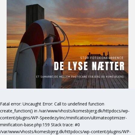
Fatal error
: Uncaught Error: Call to undefined function
create_function() in /var/www/vhosts/komesbjerg.dk/httpdocs/wp-
content/plugins/WP-Speedezy/inc/minification/ultimateoptimizer-
minification-base.php:159 Stack trace: #0
/var/www/vhosts/komesbjerg.dk/httpdocs/wp-content/plugins/WP-