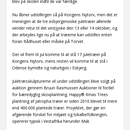
blev på skolen indtil de var færdige.
Nu åbner udstillingen så på Kongens Nytorv, men det er
meningen at de tre esbjergensiske juletræer allerede
vender retur til det vestjyske den 13 eller 14 oktober, og
der arbejdes lige nu på at træerne kan udstilles enten
foran Rådhuset eller måske på Torvet.
Der vil frem til jul komme til at stå 17 juletræer på
Kongens Nytorv, mens resten vil komme til at stå i
Odense bymidte og naturligvis i Esbjerg.
Juletræsskulpturerne vil under udstillingen blive solgt på
auktion gennem Bruun Rasmussen Auktioner til fordel
for bæredygtig skovplantning. Happy® Xmas Trees
plantning af Jatropha træer er siden 2010 blevet til mere
end 400.000 plantede træer. Projektet, der gør en
afgørende forskel for miljøet og lokalbefolkningen,
opererer typisk i Vestafrika herunder Mali.