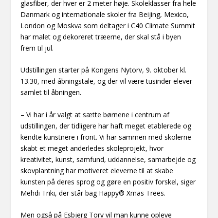
glasfiber, der hver er 2 meter høje. Skoleklasser fra hele
Danmark og internationale skoler fra Beijing, Mexico,
London og Moskva som deltager i C40 Climate Summit
har malet og dekoreret træerne, der skal stå i byen
frem til jul.
Udstillingen starter på Kongens Nytorv, 9. oktober kl.
13.30, med åbningstale, og der vil være tusinder elever
samlet til åbningen.
– Vi har i år valgt at sætte børnene i centrum af
udstillingen, der tidligere har haft meget etablerede og
kendte kunstnere i front. Vi har sammen med skolerne
skabt et meget anderledes skoleprojekt, hvor
kreativitet, kunst, samfund, uddannelse, samarbejde og
skovplantning har motiveret eleverne til at skabe
kunsten på deres sprog og gøre en positiv forskel, siger
Mehdi Triki, der står bag Happy® Xmas Trees.
Men også på Esbjerg Torv vil man kunne opleve