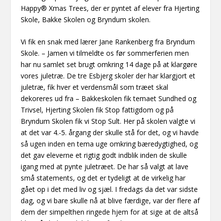
Happy® Xmas Trees, der er pyntet af elever fra Hjerting
Skole, Bakke Skolen og Bryndum skolen.
Vi fik en snak med lærer Jane Rankenberg fra Bryndum
Skole. – Jamen vi tilmeldte os før sommerferien men
har nu samlet set brugt omkring 14 dage på at klargøre
vores juletræ. De tre Esbjerg skoler der har klargjort et
juletræ, fik hver et verdensmål som træet skal
dekoreres ud fra – Bakkeskolen fik temaet Sundhed og
Trivsel, Hjerting Skolen fik Stop fattigdom og på
Bryndum Skolen fik vi Stop Sult. Her på skolen valgte vi
at det var 4.-5. årgang der skulle stå for det, og vi havde
så ugen inden en tema uge omkring bæredygtighed, og
det gav eleverne et rigtig godt indblik inden de skulle
igang med at pynte juletræet. De har så valgt at lave
små statements, og det er tydeligt at de virkelig har
gået op i det med liv og sjæl. I fredags da det var sidste
dag, og vi bare skulle nå at blive færdige, var der flere af
dem der simpelthen ringede hjem for at sige at de altså