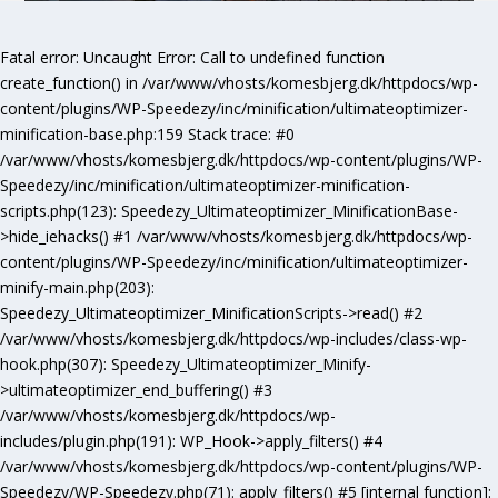
Fatal error
: Uncaught Error: Call to undefined function
create_function() in /var/www/vhosts/komesbjerg.dk/httpdocs/wp-
content/plugins/WP-Speedezy/inc/minification/ultimateoptimizer-
minification-base.php:159 Stack trace: #0
/var/www/vhosts/komesbjerg.dk/httpdocs/wp-content/plugins/WP-
Speedezy/inc/minification/ultimateoptimizer-minification-
scripts.php(123): Speedezy_Ultimateoptimizer_MinificationBase-
>hide_iehacks() #1 /var/www/vhosts/komesbjerg.dk/httpdocs/wp-
content/plugins/WP-Speedezy/inc/minification/ultimateoptimizer-
minify-main.php(203):
Speedezy_Ultimateoptimizer_MinificationScripts->read() #2
/var/www/vhosts/komesbjerg.dk/httpdocs/wp-includes/class-wp-
hook.php(307): Speedezy_Ultimateoptimizer_Minify-
>ultimateoptimizer_end_buffering() #3
/var/www/vhosts/komesbjerg.dk/httpdocs/wp-
includes/plugin.php(191): WP_Hook->apply_filters() #4
/var/www/vhosts/komesbjerg.dk/httpdocs/wp-content/plugins/WP-
Speedezy/WP-Speedezy.php(71): apply_filters() #5 [internal function]: