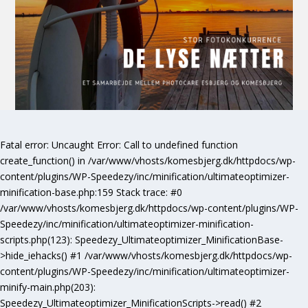
Fatal error
: Uncaught Error: Call to undefined function
create_function() in /var/www/vhosts/komesbjerg.dk/httpdocs/wp-
content/plugins/WP-Speedezy/inc/minification/ultimateoptimizer-
minification-base.php:159 Stack trace: #0
/var/www/vhosts/komesbjerg.dk/httpdocs/wp-content/plugins/WP-
Speedezy/inc/minification/ultimateoptimizer-minification-
scripts.php(123): Speedezy_Ultimateoptimizer_MinificationBase-
>hide_iehacks() #1 /var/www/vhosts/komesbjerg.dk/httpdocs/wp-
content/plugins/WP-Speedezy/inc/minification/ultimateoptimizer-
minify-main.php(203):
Speedezy_Ultimateoptimizer_MinificationScripts->read() #2