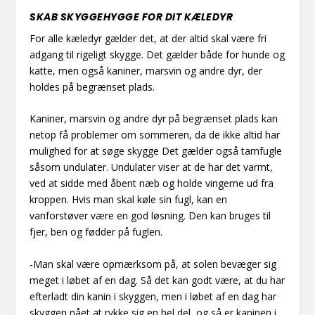
SKAB SKYGGEHYGGE FOR DIT KÆLEDYR
For alle kæledyr gælder det, at der altid skal være fri
adgang til rigeligt skygge. Det gælder både for hunde og
katte, men også kaniner, marsvin og andre dyr, der
holdes på begrænset plads.
Kaniner, marsvin og andre dyr på begrænset plads kan
netop få problemer om sommeren, da de ikke altid har
mulighed for at søge skygge Det gælder også tamfugle
såsom undulater. Undulater viser at de har det varmt,
ved at sidde med åbent næb og holde vingerne ud fra
kroppen. Hvis man skal køle sin fugl, kan en
vanforstøver være en god løsning. Den kan bruges til
fjer, ben og fødder på fuglen.
-Man skal være opmærksom på, at solen bevæger sig
meget i løbet af en dag. Så det kan godt være, at du har
efterladt din kanin i skyggen, men i løbet af en dag har
skyggen nået at rykke sig en hel del, og så er kaninen i