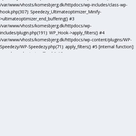
/var/www/vhosts/komesbjerg.dk/httpdocs/wp-includes/class-wp-
hook.php(307): Speedezy_Ultimateoptimizer_Minify-
>ultimateoptimizer_end_buffering() #3
/var/www/vhosts/komesbjerg.dk/httpdocs/wp-
includes/plugin.php(191): WP_Hook->apply_filters() #4
/var/www/vhosts/komesbjerg.dk/httpdocs/wp-content/plugins/WP-
Speedezy/WP-Speedezy.php(71): apply_filters() #5 [internal function]:
speedezy_ob_start_callback() #6
/var/www/vhosts/komesbjerg.dk/httpdocs/wp-
includes/functions.php(5277): ob_end_flush() #7
/var/www/vhosts/komesbjerg.dk/httpdocs/wp-includes/class-wp-
hook.php(307): wp_ob_end_flush_all() #8
/var/www/vhosts/komesbjerg.dk/httpdocs/wp-includes/class-wp-
hook.php(331): WP_Hook->apply_filters() #9
/var/www/vhosts/komesbjerg.dk/httpdocs/wp-
includes/plugin.php(476): WP_Hook->do_action() #10
/var/www/vhosts/komesbjerg.dk/httpdocs/wp-
includes/load.php(1102): do_action() #11 [internal function]:
shutdown_action_hook() #12 {main} thrown in