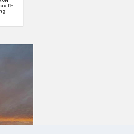
kker
od 11-
ng!