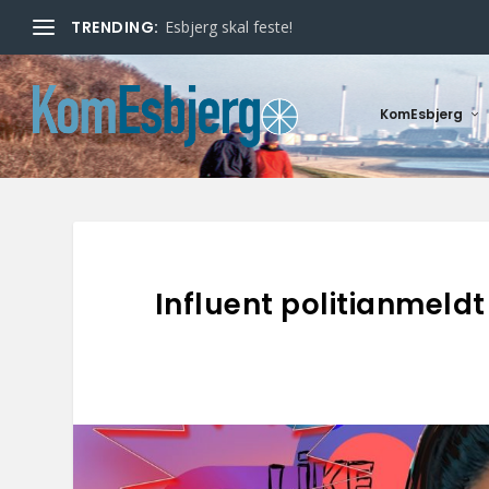
TRENDING:
Esbjerg skal feste!
KomEsbjerg
Influent politianmeldt