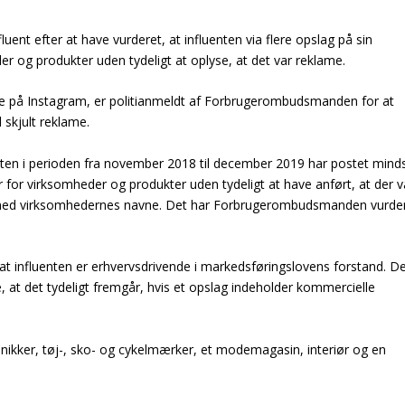
nt efter at have vurderet, at influenten via flere opslag på sin
r og produkter uden tydeligt at oplyse, at det var reklame.
ere på Instagram, er politianmeldt af Forbrugerombudsmanden for at
skjult reklame.
en i perioden fra november 2018 til december 2019 har postet mind
for virksomheder og produkter uden tydeligt at have anført, at der v
med virksomhedernes navne. Det har Forbrugerombudsmanden vurde
influenten er erhvervsdrivende i markedsføringslovens forstand. D
re, at det tydeligt fremgår, hvis et opslag indeholder kommercielle
inikker, tøj-, sko- og cykelmærker, et modemagasin, interiør og en