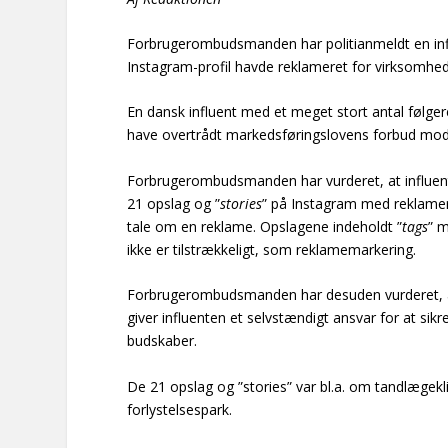
Forbrugerombudsmanden har politianmeldt en influe
Instagram-profil havde reklameret for virksomhede
En dansk influent med et meget stort antal følg
have overtrådt markedsføringslovens forbud mod 
Forbrugerombudsmanden har vurderet, at influent
21 opslag og ”
stories
” på Instagram med reklamer 
tale om en reklame. Opslagene indeholdt ”
tags
” 
ikke er tilstrækkeligt, som reklamemarkering.
Forbrugerombudsmanden har desuden vurderet, at 
giver influenten et selvstændigt ansvar for at sik
budskaber.
De 21 opslag og ”stories” var bl.a. om tandlægekl
forlystelsespark.