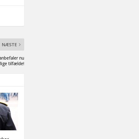
NÆSTE
anbefaler nu
ige tilfælde!