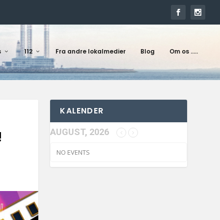
s
112
Fra andre lokalmedier
Blog
Om os …..
KALENDER
AUGUST, 2026
!
NO EVENTS