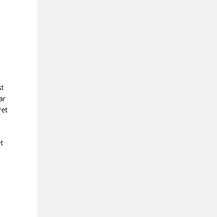
st
ar
ret
et