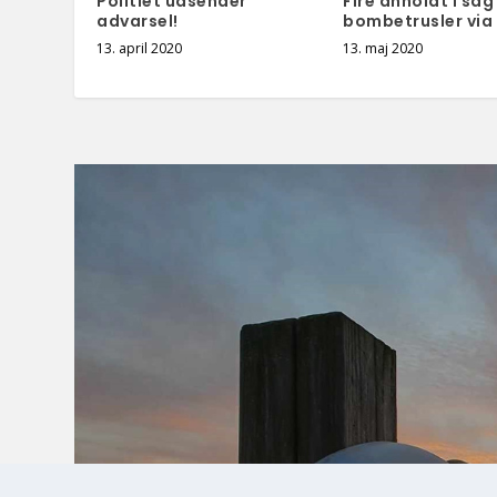
Politiet udsender
Fire anholdt i sa
advarsel!
bombetrusler via 
13. april 2020
13. maj 2020