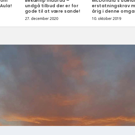
g om
Bekæmp indbrud –
McDonald’s udelu
Aula!
undgå tilbud der er for
erstatningskrav m
gode til at være sande!
årig i denne omga
27. december 2020
10. oktober 2019