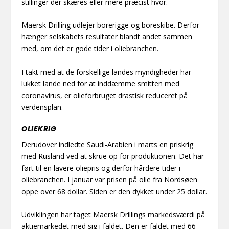
stillinger der skæres eller mere præcist hvor.
Maersk Drilling udlejer borerigge og boreskibe. Derfor
hænger selskabets resultater blandt andet sammen
med, om det er gode tider i oliebranchen.
I takt med at de forskellige landes myndigheder har
lukket lande ned for at inddæmme smitten med
coronavirus, er olieforbruget drastisk reduceret på
verdensplan.
OLIEKRIG
Derudover indledte Saudi-Arabien i marts en priskrig
med Rusland ved at skrue op for produktionen. Det har
ført til en lavere oliepris og derfor hårdere tider i
oliebranchen. I januar var prisen på olie fra Nordsøen
oppe over 68 dollar. Siden er den dykket under 25 dollar.
Udviklingen har taget Maersk Drillings markedsværdi på
aktiemarkedet med sig i faldet. Den er faldet med 66