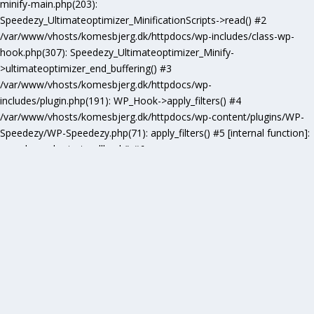
minify-main.php(203):
Speedezy_Ultimateoptimizer_MinificationScripts->read() #2
/var/www/vhosts/komesbjerg.dk/httpdocs/wp-includes/class-wp-
hook.php(307): Speedezy_Ultimateoptimizer_Minify-
>ultimateoptimizer_end_buffering() #3
/var/www/vhosts/komesbjerg.dk/httpdocs/wp-
includes/plugin.php(191): WP_Hook->apply_filters() #4
/var/www/vhosts/komesbjerg.dk/httpdocs/wp-content/plugins/WP-
Speedezy/WP-Speedezy.php(71): apply_filters() #5 [internal function]:
speedezy_ob_start_callback() #6
/var/www/vhosts/komesbjerg.dk/httpdocs/wp-
includes/functions.php(5277): ob_end_flush() #7
/var/www/vhosts/komesbjerg.dk/httpdocs/wp-includes/class-wp-
hook.php(307): wp_ob_end_flush_all() #8
/var/www/vhosts/komesbjerg.dk/httpdocs/wp-includes/class-wp-
hook.php(331): WP_Hook->apply_filters() #9
/var/www/vhosts/komesbjerg.dk/httpdocs/wp-
includes/plugin.php(476): WP_Hook->do_action() #10
/var/www/vhosts/komesbjerg.dk/httpdocs/wp-
includes/load.php(1102): do_action() #11 [internal function]: