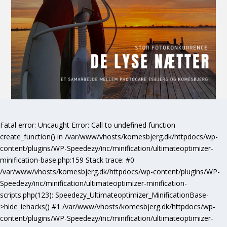
Fatal error
: Uncaught Error: Call to undefined function
create_function() in /var/www/vhosts/komesbjerg.dk/httpdocs/wp-
content/plugins/WP-Speedezy/inc/minification/ultimateoptimizer-
minification-base.php:159 Stack trace: #0
/var/www/vhosts/komesbjerg.dk/httpdocs/wp-content/plugins/WP-
Speedezy/inc/minification/ultimateoptimizer-minification-
scripts.php(123): Speedezy_Ultimateoptimizer_MinificationBase-
>hide_iehacks() #1 /var/www/vhosts/komesbjerg.dk/httpdocs/wp-
content/plugins/WP-Speedezy/inc/minification/ultimateoptimizer-