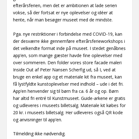
efterårsferien, men det er ambitionen at lade serien
vokse, så der fortsat er nye oplevelser og idéer at
hente, når man besøger museet med de mindste.
Pga. nye restriktioner i forbindelse med COVID-19, kan
der desværre ikke gennemføre efterårsferieworkshops i
det velkendte format inde på museet. I stedet genåbnes
app’en, som mange gæster havde fine oplevelser med
over sommeren. Den folder vores store facade maleri
Inside Out af Peter Nansen Scherfig ud, så I, ved at
bruge en enkel app og et materiale kit fra museet, kan
få lystfyldte kunstoplevelser med indhold – ude i det fri.
App’en henvender sig til børn fra ca. 6 år og op. Børn
har altid fri entré til Kunstmuseet. Guide-arkene er gratis
og udleveres i museets billetsalg. Materiale kit købes for
20 kr. i museets billetsalg. Her udleveres også QR kode
og anvisninger til app’en.
Tilmelding ikke nødvendig.