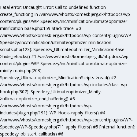
Fatal error
: Uncaught Error: Call to undefined function
create_function() in /var/www/vhosts/komesbjerg.dk/httpdocs/wp-
content/plugins/WP-Speedezy/inc/minification/ultimateoptimizer-
minification-base.php:159 Stack trace: #0
/var/www/vhosts/komesbjerg.dk/httpdocs/wp-content/plugins/WP-
Speedezy/inc/minification/ultimateoptimizer-minification-
scripts.php(123): Speedezy_Ultimateoptimizer_MinificationBase-
>hide_iehacks() #1 /var/www/vhosts/komesbjerg.dk/httpdocs/wp-
content/plugins/WP-Speedezy/inc/minification/ultimateoptimizer-
minify-main.php(203):
Speedezy_Ultimateoptimizer_MinificationScripts->read() #2
/var/www/vhosts/komesbjerg.dk/httpdocs/wp-includes/class-wp-
hook.php(307): Speedezy_Ultimateoptimizer_Minify-
>ultimateoptimizer_end_buffering() #3
/var/www/vhosts/komesbjerg.dk/httpdocs/wp-
includes/plugin.php(191): WP_Hook->apply_filters() #4
/var/www/vhosts/komesbjerg.dk/httpdocs/wp-content/plugins/WP-
Speedezy/WP-Speedezy.php(71): apply_filters() #5 [internal function]:
speedezy_ob_start_callback() #6