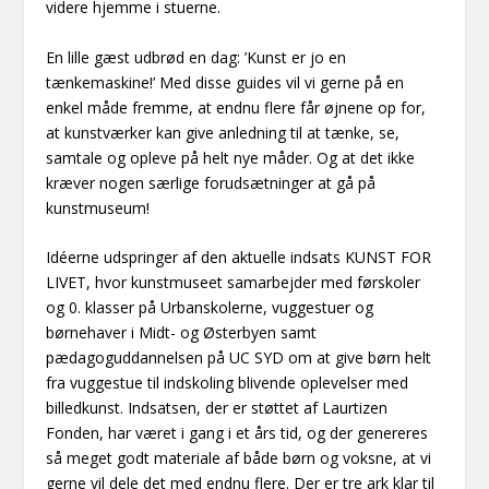
videre hjemme i stuerne.
En lille gæst udbrød en dag: ’Kunst er jo en
tænkemaskine!’ Med disse guides vil vi gerne på en
enkel måde fremme, at endnu flere får øjnene op for,
at kunstværker kan give anledning til at tænke, se,
samtale og opleve på helt nye måder. Og at det ikke
kræver nogen særlige forudsætninger at gå på
kunstmuseum!
Idéerne udspringer af den aktuelle indsats KUNST FOR
LIVET, hvor kunstmuseet samarbejder med førskoler
og 0. klasser på Urbanskolerne, vuggestuer og
børnehaver i Midt- og Østerbyen samt
pædagoguddannelsen på UC SYD om at give børn helt
fra vuggestue til indskoling blivende oplevelser med
billedkunst. Indsatsen, der er støttet af Laurtizen
Fonden, har været i gang i et års tid, og der genereres
så meget godt materiale af både børn og voksne, at vi
gerne vil dele det med endnu flere. Der er tre ark klar til