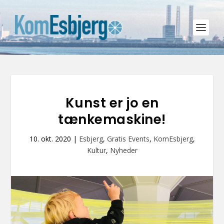
Kunst er jo en
tænkemaskine!
10. okt. 2020
|
Esbjerg
,
Gratis Events
,
KomEsbjerg
,
Kultur
,
Nyheder