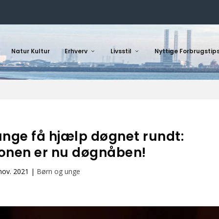
Natur Kultur
Erhverv
Livsstil
Nyttige Forbrugstip
unge få hjælp døgnet rundt:
onen er nu døgnåben!
 nov. 2021
|
Børn og unge