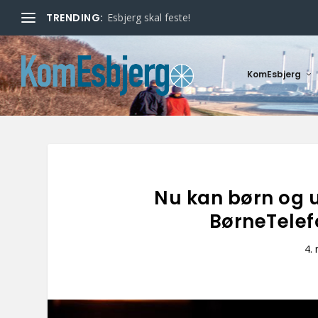
TRENDING:
Esbjerg skal feste!
KomEsbjerg
Nu kan børn og 
BørneTelef
4.