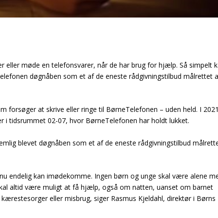
r eller møde en telefonsvarer, når de har brug for hjælp. Så simpelt 
elefonen døgnåben som et af de eneste rådgivningstilbud målrettet a
m forsøger at skrive eller ringe til BørneTelefonen – uden held. I 202
r i tidsrummet 02-07, hvor BørneTelefonen har holdt lukket.
nemlig blevet døgnåben som et af de eneste rådgivningstilbud målrett
at vi nu endelig kan imødekomme. Ingen børn og unge skal være alene m
kal altid være muligt at få hjælp, også om natten, uanset om barnet
kærestesorger eller misbrug, siger Rasmus Kjeldahl, direktør i Børns