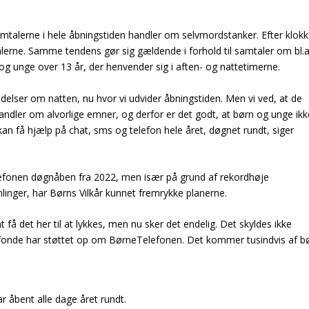
amtalerne i hele åbningstiden handler om selvmordstanker. Efter klok
alerne. Samme tendens gør sig gældende i forhold til samtaler om bl.a
g unge over 13 år, der henvender sig i aften- og nattetimerne.
ndelser om natten, nu hvor vi udvider åbningstiden. Men vi ved, at de
 handler om alvorlige emner, og derfor er det godt, at børn og unge ikk
kan få hjælp på chat, sms og telefon hele året, døgnet rundt, siger
elefonen døgnåben fra 2022, men især på grund af rekordhøje
linger, har Børns Vilkår kunnet fremrykke planerne.
å det her til at lykkes, men nu sker det endelig. Det skyldes ikke
fonde har støttet op om BørneTelefonen. Det kommer tusindvis af b
r åbent alle dage året rundt.