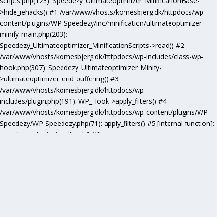
scripts.php(123): Speedezy_Ultimateoptimizer_MinificationBase-
>hide_iehacks() #1 /var/www/vhosts/komesbjerg.dk/httpdocs/wp-
content/plugins/WP-Speedezy/inc/minification/ultimateoptimizer-
minify-main.php(203):
Speedezy_Ultimateoptimizer_MinificationScripts->read() #2
/var/www/vhosts/komesbjerg.dk/httpdocs/wp-includes/class-wp-
hook.php(307): Speedezy_Ultimateoptimizer_Minify-
>ultimateoptimizer_end_buffering() #3
/var/www/vhosts/komesbjerg.dk/httpdocs/wp-
includes/plugin.php(191): WP_Hook->apply_filters() #4
/var/www/vhosts/komesbjerg.dk/httpdocs/wp-content/plugins/WP-
Speedezy/WP-Speedezy.php(71): apply_filters() #5 [internal function]:
speedezy_ob_start_callback() #6
/var/www/vhosts/komesbjerg.dk/httpdocs/wp-
includes/functions.php(5277): ob_end_flush() #7
/var/www/vhosts/komesbjerg.dk/httpdocs/wp-includes/class-wp-
hook.php(307): wp_ob_end_flush_all() #8
/var/www/vhosts/komesbjerg.dk/httpdocs/wp-includes/class-wp-
hook.php(331): WP_Hook->apply_filters() #9
/var/www/vhosts/komesbjerg.dk/httpdocs/wp-