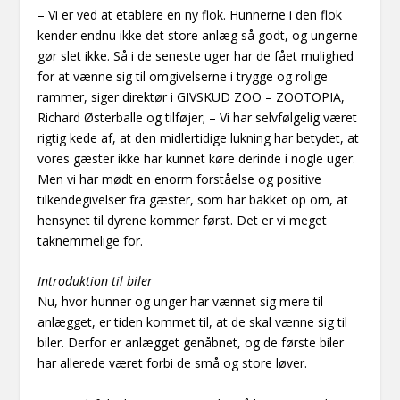
– Vi er ved at etablere en ny flok. Hunnerne i den flok
kender endnu ikke det store anlæg så godt, og ungerne
gør slet ikke. Så i de seneste uger har de fået mulighed
for at vænne sig til omgivelserne i trygge og rolige
rammer, siger direktør i GIVSKUD ZOO – ZOOTOPIA,
Richard Østerballe og tilføjer; – Vi har selvfølgelig været
rigtig kede af, at den midlertidige lukning har betydet, at
vores gæster ikke har kunnet køre derinde i nogle uger.
Men vi har mødt en enorm forståelse og positive
tilkendegivelser fra gæster, som har bakket op om, at
hensynet til dyrene kommer først. Det er vi meget
taknemmelige for.
Introduktion til biler
Nu, hvor hunner og unger har vænnet sig mere til
anlægget, er tiden kommet til, at de skal vænne sig til
biler. Derfor er anlægget genåbnet, og de første biler
har allerede været forbi de små og store løver.