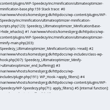
content/plugins/WP-Speedezy/inc/minification/ultimateoptimizer-
minification-base.php:159 Stack trace: #0
/var/www/vhosts/komesbjerg.dk/httpdocs/wp-content/plugins/WP-
Speedezy/inc/minification/ultimateoptimizer-minification-
scripts.php(123): Speedezy_Ultimateoptimizer_MinificationBase-
>hide_iehacks() #1 /var/www/vhosts/komesbjerg.dk/httpdocs/wp-
content/plugins/WP-Speedezy/inc/minification/ultimateoptimizer-
minify-main.php(203):
Speedezy_Ultimateoptimizer_MinificationScripts->read() #2
/var/www/vhosts/komesbjerg.dk/httpdocs/wp-includes/class-wp-
hook.php(307): Speedezy_Ultimateoptimizer_Minify-
>ultimateoptimizer_end_buffering() #3
/var/www/vhosts/komesbjerg.dk/httpdocs/wp-
includes/plugin.php(191): WP_Hook->apply_filters() #4
/var/www/vhosts/komesbjerg.dk/httpdocs/wp-content/plugins/WP-
Speedezy/WP-Speedezy.php(71): apply_filters() #5 [internal function]:
speedezy_ob_start_callback() #6
/var/www/vhosts/komesbjerg.dk/httpdocs/wp-
includes/functions.php(5277): ob_end_flush() #7