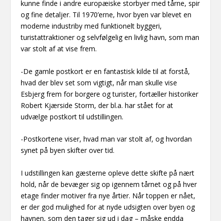
kunne finde i andre europæiske storbyer med tårne, spir
og fine detaljer. Til 1970’erne, hvor byen var blevet en
moderne industriby med funktionelt byggeri,
turistattraktioner og selvfølgelig en livlig havn, som man
var stolt af at vise frem.
-De gamle postkort er en fantastisk kilde til at forstå,
hvad der blev set som vigtigt, når man skulle vise
Esbjerg frem for borgere og turister, fortæller historiker
Robert Kjærside Storm, der bl.a. har stået for at
udvælge postkort til udstillingen.
-Postkortene viser, hvad man var stolt af, og hvordan
synet på byen skifter over tid.
I udstillingen kan gæsterne opleve dette skifte på nært
hold, når de bevæger sig op igennem tårnet og på hver
etage finder motiver fra nye årtier. Når toppen er nået,
er der god mulighed for at nyde udsigten over byen og
havnen, som den tager sig ud i dag – måske endda