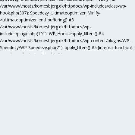
/var/www/vhosts/komesbjerg.dk/httpdocs/wp-includes/class-wp-
hook.php(307): Speedezy_Ultimateoptimizer_Minify-
>ultimateoptimizer_end_buffering() #3
/var/www/vhosts/komesbjerg.dk/httpdocs/wp-
includes/plugin.php(191): WP_Hook->apply_filters() #4
/var/www/vhosts/komesbjerg.dk/httpdocs/wp-content/plugins/WP-
Speedezy/WP-Speedezy.php(71): apply_filters() #5 [internal function]:
speedezy_ob_start_callback() #6
/var/www/vhosts/komesbjerg.dk/httpdocs/wp-
includes/functions.php(5277): ob_end_flush() #7
/var/www/vhosts/komesbjerg.dk/httpdocs/wp-includes/class-wp-
hook.php(307): wp_ob_end_flush_all() #8
/var/www/vhosts/komesbjerg.dk/httpdocs/wp-includes/class-wp-
hook.php(331): WP_Hook->apply_filters() #9
/var/www/vhosts/komesbjerg.dk/httpdocs/wp-
includes/plugin.php(476): WP_Hook->do_action() #10
/var/www/vhosts/komesbjerg.dk/httpdocs/wp-
includes/load.php(1102): do_action() #11 [internal function]:
shutdown_action_hook() #12 {main} thrown in