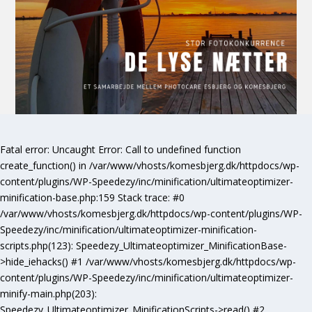
Fatal error
: Uncaught Error: Call to undefined function
create_function() in /var/www/vhosts/komesbjerg.dk/httpdocs/wp-
content/plugins/WP-Speedezy/inc/minification/ultimateoptimizer-
minification-base.php:159 Stack trace: #0
/var/www/vhosts/komesbjerg.dk/httpdocs/wp-content/plugins/WP-
Speedezy/inc/minification/ultimateoptimizer-minification-
scripts.php(123): Speedezy_Ultimateoptimizer_MinificationBase-
>hide_iehacks() #1 /var/www/vhosts/komesbjerg.dk/httpdocs/wp-
content/plugins/WP-Speedezy/inc/minification/ultimateoptimizer-
minify-main.php(203):
Speedezy_Ultimateoptimizer_MinificationScripts->read() #2