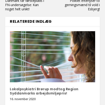
Danmark får førsteplads i
Politiet efterlyser to
FN-undersøgelse: Kan
gerningsmænd til vold i
noget helt unikt!
Esbjerg!
RELATEREDE INDLÆG
Lokalpsykiatri Brørup modtog Region
Syddanmarks arbejdsmiljøpris!
16. november 2020