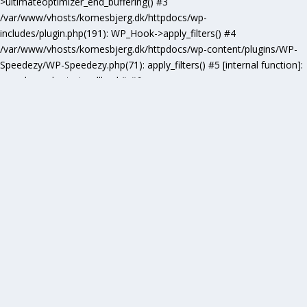
>ultimateoptimizer_end_buffering() #3
/var/www/vhosts/komesbjerg.dk/httpdocs/wp-
includes/plugin.php(191): WP_Hook->apply_filters() #4
/var/www/vhosts/komesbjerg.dk/httpdocs/wp-content/plugins/WP-
Speedezy/WP-Speedezy.php(71): apply_filters() #5 [internal function]:
speedezy_ob_start_callback() #6
/var/www/vhosts/komesbjerg.dk/httpdocs/wp-
includes/functions.php(5277): ob_end_flush() #7
/var/www/vhosts/komesbjerg.dk/httpdocs/wp-includes/class-wp-
hook.php(307): wp_ob_end_flush_all() #8
/var/www/vhosts/komesbjerg.dk/httpdocs/wp-includes/class-wp-
hook.php(331): WP_Hook->apply_filters() #9
/var/www/vhosts/komesbjerg.dk/httpdocs/wp-
includes/plugin.php(476): WP_Hook->do_action() #10
/var/www/vhosts/komesbjerg.dk/httpdocs/wp-
includes/load.php(1102): do_action() #11 [internal function]:
shutdown_action_hook() #12 {main} thrown in
/var/www/vhosts/komesbjerg.dk/httpdocs/wp-content/plugins/WP-
Speedezy/inc/minification/ultimateoptimizer-minification-base.php
on
line
159