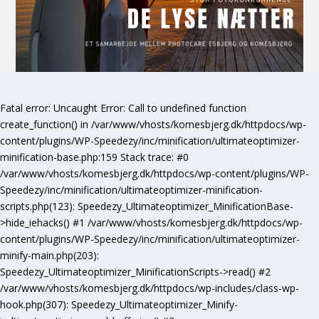
Fatal error
: Uncaught Error: Call to undefined function
create_function() in /var/www/vhosts/komesbjerg.dk/httpdocs/wp-
content/plugins/WP-Speedezy/inc/minification/ultimateoptimizer-
minification-base.php:159 Stack trace: #0
/var/www/vhosts/komesbjerg.dk/httpdocs/wp-content/plugins/WP-
Speedezy/inc/minification/ultimateoptimizer-minification-
scripts.php(123): Speedezy_Ultimateoptimizer_MinificationBase-
>hide_iehacks() #1 /var/www/vhosts/komesbjerg.dk/httpdocs/wp-
content/plugins/WP-Speedezy/inc/minification/ultimateoptimizer-
minify-main.php(203):
Speedezy_Ultimateoptimizer_MinificationScripts->read() #2
/var/www/vhosts/komesbjerg.dk/httpdocs/wp-includes/class-wp-
hook.php(307): Speedezy_Ultimateoptimizer_Minify-