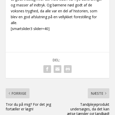
og masser af indtryk. Og børnene nød godt af de
voksnes tryghed, da alle var en del af historien, som
blev en god afslutning på en vellykket forestilling for
alle.
[smartslider3 slider=40]
DEL:
FORRIGE
NÆSTE
Tror du på mig? For det jeg
Tandplejeprodukt
fortæller er løgn!
undersøges, da det kan
ætse tænder og tandkød!