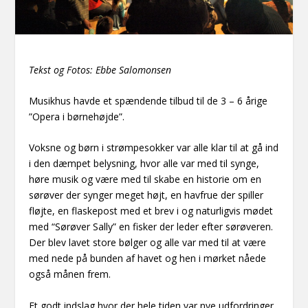
Tekst og Fotos: Ebbe Salomonsen
Musikhus havde et spændende tilbud til de 3 – 6 årige
”Opera i børnehøjde”.
Voksne og børn i strømpesokker var alle klar til at gå ind
i den dæmpet belysning, hvor alle var med til synge,
høre musik og være med til skabe en historie om en
sørøver der synger meget højt, en havfrue der spiller
fløjte, en flaskepost med et brev i og naturligvis mødet
med “Sørøver Sally” en fisker der leder efter sørøveren.
Der blev lavet store bølger og alle var med til at være
med nede på bunden af havet og hen i mørket nåede
også månen frem.
Et godt indslag hvor der hele tiden var nye udfordringer