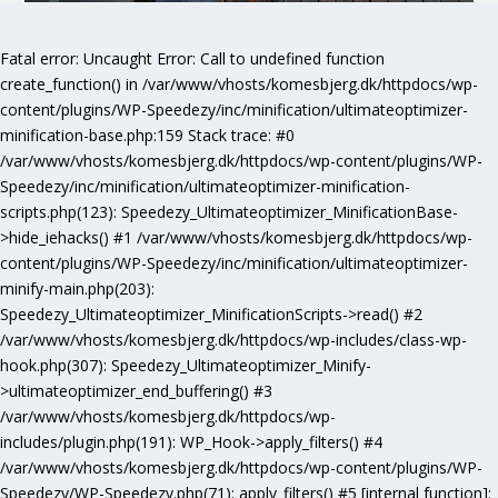
Fatal error
: Uncaught Error: Call to undefined function
create_function() in /var/www/vhosts/komesbjerg.dk/httpdocs/wp-
content/plugins/WP-Speedezy/inc/minification/ultimateoptimizer-
minification-base.php:159 Stack trace: #0
/var/www/vhosts/komesbjerg.dk/httpdocs/wp-content/plugins/WP-
Speedezy/inc/minification/ultimateoptimizer-minification-
scripts.php(123): Speedezy_Ultimateoptimizer_MinificationBase-
>hide_iehacks() #1 /var/www/vhosts/komesbjerg.dk/httpdocs/wp-
content/plugins/WP-Speedezy/inc/minification/ultimateoptimizer-
minify-main.php(203):
Speedezy_Ultimateoptimizer_MinificationScripts->read() #2
/var/www/vhosts/komesbjerg.dk/httpdocs/wp-includes/class-wp-
hook.php(307): Speedezy_Ultimateoptimizer_Minify-
>ultimateoptimizer_end_buffering() #3
/var/www/vhosts/komesbjerg.dk/httpdocs/wp-
includes/plugin.php(191): WP_Hook->apply_filters() #4
/var/www/vhosts/komesbjerg.dk/httpdocs/wp-content/plugins/WP-
Speedezy/WP-Speedezy.php(71): apply_filters() #5 [internal function]: