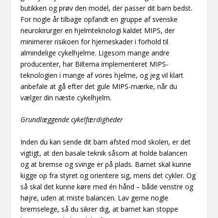
butikken og prøv den model, der passer dit barn bedst.
For nogle år tilbage opfandt en gruppe af svenske
neurokirurger en hjelmteknologi kaldet MIPS, der
minimerer risikoen for hjerneskader i forhold til
almindelige cykelhjelme. Ligesom mange andre
producenter, har Biltema implementeret MIPS-
teknologien i mange af vores hjelme, og jeg vil klart
anbefale at gå efter det gule MIPS-mærke, når du
vælger din næste cykelhjelm.
Grundlæggende cykelfærdigheder
Inden du kan sende dit barn afsted mod skolen, er det
vigtigt, at den basale teknik såsom at holde balancen
og at bremse og svinge er på plads. Barnet skal kunne
kigge op fra styret og orientere sig, mens det cykler. Og
så skal det kunne køre med én hånd – både venstre og
højre, uden at miste balancen. Lav gerne nogle
bremselege, så du sikrer dig, at barnet kan stoppe