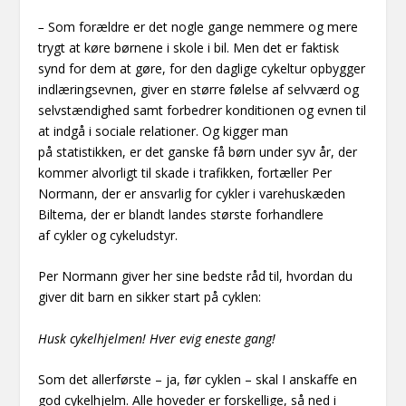
–
Som forældre er det nogle gange nemmere og mere
trygt at køre børnene i skole i bil. Men det er faktisk
synd for dem at gøre, for den daglige cykeltur opbygger
indlæringsevnen, giver en større følelse af selvværd og
selvstændighed samt forbedrer konditionen og evnen til
at indgå i sociale relationer. Og kigger man
på statistikken, er det ganske få børn under syv år, der
kommer alvorligt til skade i trafikken, fortæller Per
Normann, der er ansvarlig for cykler i varehuskæden
Biltema, der er blandt landes største forhandlere
af cykler og cykeludstyr.
Per Normann giver her sine bedste råd til, hvordan du
giver dit barn en sikker start på cyklen:
Husk cykelhjelmen! Hver evig eneste gang!
Som det allerførste – ja, før cyklen – skal I anskaffe en
god cykelhjelm. Alle hoveder er forskellige, så ned i