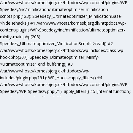
/var/www/vhosts/komesbjerg.dk/httpdocs/wp-content/plugins/WP-
Speedezy/inc/minification/ultimateoptimizer-minification-
scripts.php(123): Speedezy_Ultimateoptimizer_MinificationBase-
>hide_iehacks() #1 /var/www/vhosts/komesbjerg.dk/httpdocs/wp-
content/plugins/WP-Speedezy/inc/minification/ultimateoptimizer-
minify-main.php(203):
Speedezy_Ultimateoptimizer_MinificationScripts->read() #2
/var/www/vhosts/komesbjerg.dk/httpdocs/wp-includes/class-wp-
hook.php(307): Speedezy_Ultimateoptimizer_Minify-
>ultimateoptimizer_end_buffering() #3
/var/www/vhosts/komesbjerg.dk/httpdocs/wp-
includes/plugin.php(191): WP_Hook->apply_filters() #4
/var/www/vhosts/komesbjerg.dk/httpdocs/wp-content/plugins/WP-
Speedezy/WP-Speedezy.php(71): apply_filters() #5 [internal function]:
speedezy_ob_start_callback() #6
/var/www/vhosts/komesbjerg.dk/httpdocs/wp-
includes/functions.php(5277): ob_end_flush() #7
/var/www/vhosts/komesbjerg.dk/httpdocs/wp-includes/class-wp-
hook.php(307): wp_ob_end_flush_all() #8
/var/www/vhosts/komesbjerg.dk/httpdocs/wp-includes/class-wp-