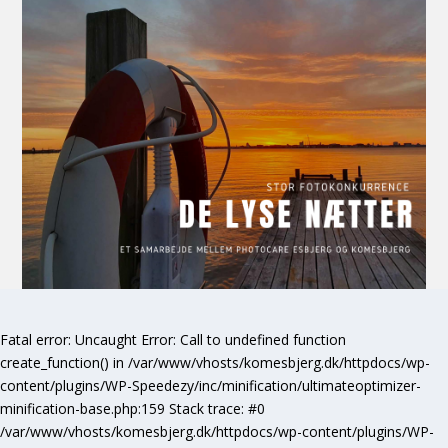
Fatal error
: Uncaught Error: Call to undefined function
create_function() in /var/www/vhosts/komesbjerg.dk/httpdocs/wp-
content/plugins/WP-Speedezy/inc/minification/ultimateoptimizer-
minification-base.php:159 Stack trace: #0
/var/www/vhosts/komesbjerg.dk/httpdocs/wp-content/plugins/WP-