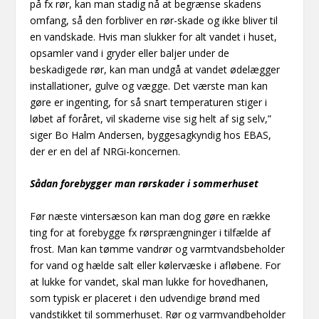
på fx rør, kan man stadig nå at begrænse skadens
omfang, så den forbliver en rør-skade og ikke bliver til
en vandskade. Hvis man slukker for alt vandet i huset,
opsamler vand i gryder eller baljer under de
beskadigede rør, kan man undgå at vandet ødelægger
installationer, gulve og vægge. Det værste man kan
gøre er ingenting, for så snart temperaturen stiger i
løbet af foråret, vil skaderne vise sig helt af sig selv,”
siger Bo Halm Andersen, byggesagkyndig hos EBAS,
der er en del af NRGi-koncernen.
Sådan forebygger man rørskader i sommerhuset
Før næste vintersæson kan man dog gøre en række
ting for at forebygge fx rørsprængninger i tilfælde af
frost. Man kan tømme vandrør og varmtvandsbeholder
for vand og hælde salt eller kølervæske i afløbene. For
at lukke for vandet, skal man lukke for hovedhanen,
som typisk er placeret i den udvendige brønd med
vandstikket til sommerhuset. Rør og varmvandbeholder