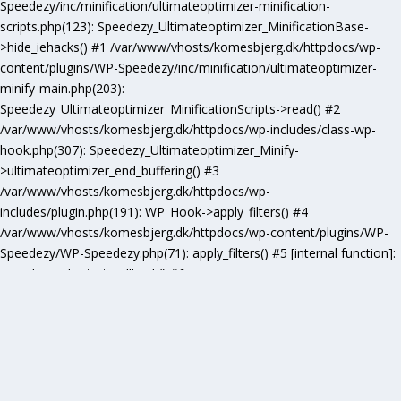
Speedezy/inc/minification/ultimateoptimizer-minification-
scripts.php(123): Speedezy_Ultimateoptimizer_MinificationBase-
>hide_iehacks() #1 /var/www/vhosts/komesbjerg.dk/httpdocs/wp-
content/plugins/WP-Speedezy/inc/minification/ultimateoptimizer-
minify-main.php(203):
Speedezy_Ultimateoptimizer_MinificationScripts->read() #2
/var/www/vhosts/komesbjerg.dk/httpdocs/wp-includes/class-wp-
hook.php(307): Speedezy_Ultimateoptimizer_Minify-
>ultimateoptimizer_end_buffering() #3
/var/www/vhosts/komesbjerg.dk/httpdocs/wp-
includes/plugin.php(191): WP_Hook->apply_filters() #4
/var/www/vhosts/komesbjerg.dk/httpdocs/wp-content/plugins/WP-
Speedezy/WP-Speedezy.php(71): apply_filters() #5 [internal function]:
speedezy_ob_start_callback() #6
/var/www/vhosts/komesbjerg.dk/httpdocs/wp-
includes/functions.php(5277): ob_end_flush() #7
/var/www/vhosts/komesbjerg.dk/httpdocs/wp-includes/class-wp-
hook.php(307): wp_ob_end_flush_all() #8
/var/www/vhosts/komesbjerg.dk/httpdocs/wp-includes/class-wp-
hook.php(331): WP_Hook->apply_filters() #9