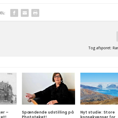
EL:
Tog afsporet: Ra
er –
Spændende udstilling på
Nyt studie: Store
et!
Phototeket!
konsekvenser for