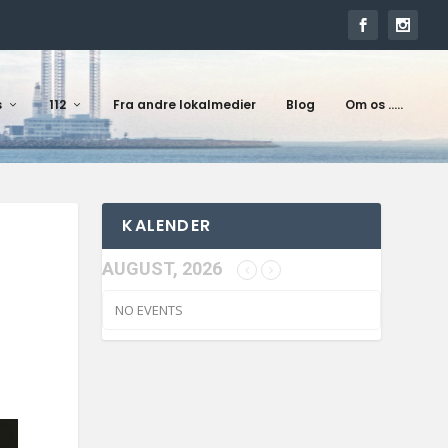
s
112
Fra andre lokalmedier
Blog
Om os …..
KALENDER
AUGUST, 2026
NO EVENTS