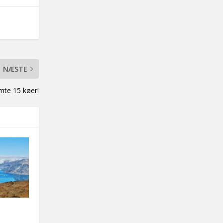
NÆSTE
mte 15 køer!