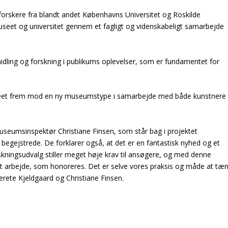
orskere fra blandt andet Københavns Universitet og Roskilde
seet og universitet gennem et fagligt og videnskabeligt samarbejde
midling og forskning i publikums oplevelser, som er fundamentet for
museet frem mod en ny museumstype i samarbejde med både kunstnere
useumsinspektør Christiane Finsen, som står bag i projektet
begejstrede. De forklarer også, at det er en fantastisk nyhed og et
rskningsudvalg stiller meget høje krav til ansøgere, og med denne
igt arbejde, som honoreres. Det er selve vores praksis og måde at tæ
rete Kjeldgaard og Christiane Finsen.