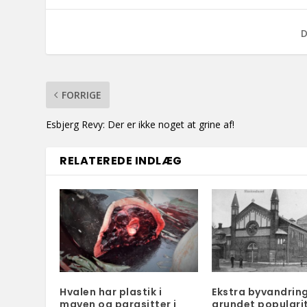
D
FORRIGE
Esbjerg Revy: Der er ikke noget at grine af!
RELATEREDE INDLÆG
Hvalen har plastik i
Ekstra byvandring
maven og parasitter i
grundet popularit