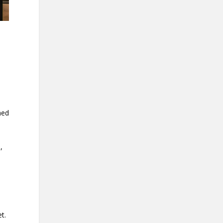
hed
,
t.