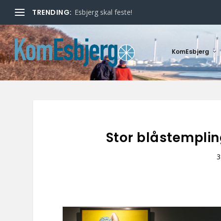
TRENDING:
Esbjerg skal feste!
KomEsbjerg
Stor blåstempli
3