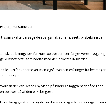
til Esbjerg Kunstmuseum!
jekt, som skal undersøge de spørgsmål, som museets prisbelønnede
n skabe betingelser for kunstoplevelser, der fanger vores nysgerrig
e kunstværket i forbindelse med den enkeltes livsverden.
 alle. Derfor undersøger man også hvordan erfaringer fra hverdagen
 arbejder på.
 hvordan der kan skabes ny viden på tværs af faggrænser både i den
en opleves på af den enkelte gæst.
data omkring gæsternes møde med kunsten og selve udstillingsformate