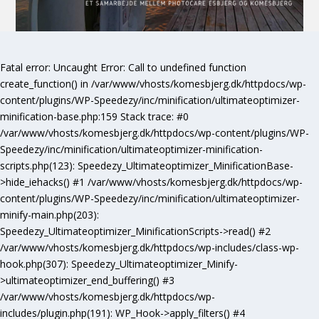
Fatal error
: Uncaught Error: Call to undefined function
create_function() in /var/www/vhosts/komesbjerg.dk/httpdocs/wp-
content/plugins/WP-Speedezy/inc/minification/ultimateoptimizer-
minification-base.php:159 Stack trace: #0
/var/www/vhosts/komesbjerg.dk/httpdocs/wp-content/plugins/WP-
Speedezy/inc/minification/ultimateoptimizer-minification-
scripts.php(123): Speedezy_Ultimateoptimizer_MinificationBase-
>hide_iehacks() #1 /var/www/vhosts/komesbjerg.dk/httpdocs/wp-
content/plugins/WP-Speedezy/inc/minification/ultimateoptimizer-
minify-main.php(203):
Speedezy_Ultimateoptimizer_MinificationScripts->read() #2
/var/www/vhosts/komesbjerg.dk/httpdocs/wp-includes/class-wp-
hook.php(307): Speedezy_Ultimateoptimizer_Minify-
>ultimateoptimizer_end_buffering() #3
/var/www/vhosts/komesbjerg.dk/httpdocs/wp-
includes/plugin.php(191): WP_Hook->apply_filters() #4