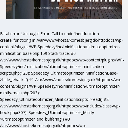
Fatal error
: Uncaught Error: Call to undefined function
create_function() in /var/www/vhosts/komesbjerg.dk/httpdocs/wp-
content/plugins/WP-Speedezy/inc/minification/ultimateoptimizer-
minification-base.php:159 Stack trace: #0
/var/www/vhosts/komesbjerg.dk/httpdocs/wp-content/plugins/WP-
Speedezy/inc/minification/ultimateoptimizer-minification-
scripts.php(123): Speedezy_Ultimateoptimizer_MinificationBase-
>hide_iehacks() #1 /var/www/vhosts/komesbjerg.dk/httpdocs/wp-
content/plugins/WP-Speedezy/inc/minification/ultimateoptimizer-
minify-main.php(203):
Speedezy_Ultimateoptimizer_MinificationScripts->read() #2
/var/www/vhosts/komesbjerg.dk/httpdocs/wp-includes/class-wp-
hook.php(307): Speedezy_Ultimateoptimizer_Minify-
>ultimateoptimizer_end_buffering() #3
/var/www/vhosts/komesbjerg.dk/httpdocs/wp-