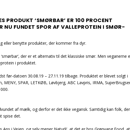
RES PRODUKT ‘SMØRBAR’ ER 100 PROCENT
ER NU FUNDET SPOR AF VALLEPROTEIN I SMØR-
ig eller benytte produkter, der kommer fra dyr.
‘smørbar’, der er et alternativ til det klassiske smør. Men veganerne e
eprotein i produktet.
dst før-datoen 30.08.19 – 27.11.19 tilbage. Produktet er blevet solgt i
com, MENY, SPAR, LETKØB, Løvbjerg, ABC Lavpris, IRMA, SuperBrugse
1000.
udvundet af mælk, og derfor er det ikke vegansk. Samtidig kan folk, der
t spise det.
 Aps i Vejen, og selv mener Naturli’, at det er hos Grønvang Food, a