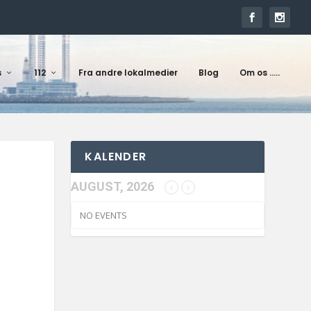
s
112
Fra andre lokalmedier
Blog
Om os …..
KALENDER
AUGUST, 2026
NO EVENTS