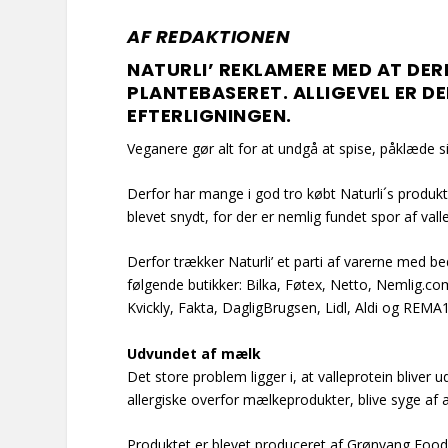
AF REDAKTIONEN
NATURLI’ REKLAMERE MED AT DE
PLANTEBASERET. ALLIGEVEL ER D
EFTERLIGNINGEN.
Veganere gør alt for at undgå at spise, påklæde s
Derfor har mange i god tro købt Naturli´s produkt 
blevet snydt, for der er nemlig fundet spor af vall
Derfor trækker Naturli’ et parti af varerne med be
følgende butikker: Bilka, Føtex, Netto, Nemlig.
Kvickly, Fakta, DagligBrugsen, Lidl, Aldi og REMA
Udvundet af mælk
Det store problem ligger i, at valleprotein bliver 
allergiske overfor mælkeprodukter, blive syge af a
Produktet er blevet produceret af Grønvang Foods