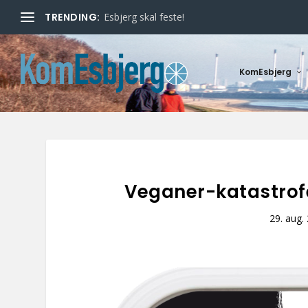
TRENDING:
Esbjerg skal feste!
KomEsbjerg
Veganer-katastrofe
29. aug.