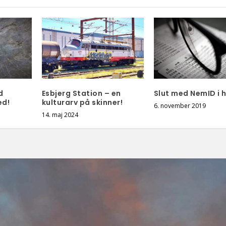
d
Esbjerg Station – en
Slut med NemID i 
ed!
kulturarv på skinner!
6. november 2019
14. maj 2024