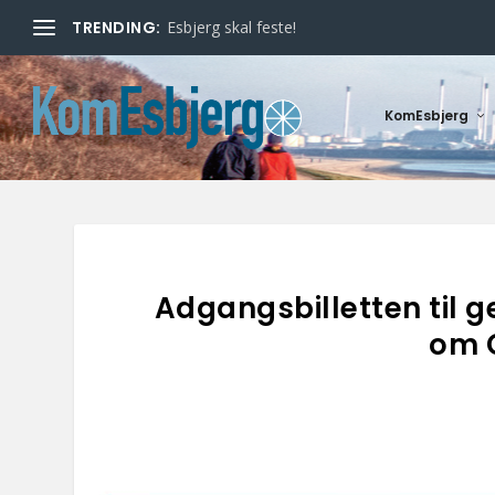
TRENDING:
Esbjerg skal feste!
KomEsbjerg
Adgangsbilletten til g
om 