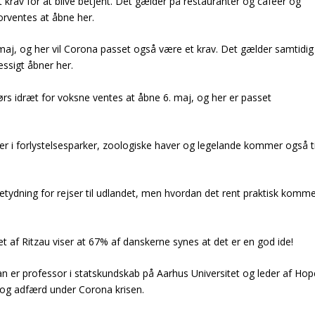
 krav for at blive betjent. Det gælder på restauranter og caféer og
forventes at åbne her.
 maj, og her vil Corona passet også være et krav. Det gælder samtidig
æssigt åbner her.
rs idræt for voksne ventes at åbne 6. maj, og her er passet
er i forlystelsesparker, zoologiske haver og legelande kommer også ti
etydning for rejser til udlandet, men hvordan det rent praktisk komm
 af Ritzau viser at 67% af danskerne synes at det er en god ide!
an er professor i statskundskab på Aarhus Universitet og leder af Hop
 og adfærd under Corona krisen.