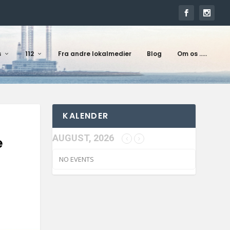
s
112
Fra andre lokalmedier
Blog
Om os …..
KALENDER
AUGUST, 2026
e
NO EVENTS