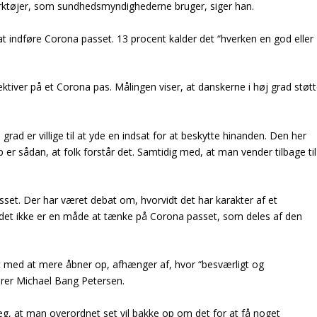
de værktøjer, som sundhedsmyndighederne bruger, siger han.
 at indføre Corona passet. 13 procent kalder det “hverken en god eller
tiver på et Corona pas. Målingen viser, at danskerne i høj grad støtt
 grad er villige til at yde en indsat for at beskytte hinanden. Den her
 er sådan, at folk forstår det. Samtidig med, at man vender tilbage til
set. Der har været debat om, hvorvidt det har karakter af et
at det ikke er en måde at tænke på Corona passet, som deles af den
kt med at mere åbner op, afhænger af, hvor “besværligt og
erer Michael Bang Petersen.
eg, at man overordnet set vil bakke op om det for at få noget