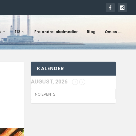
s
112
Fra andre lokalmedier
Blog
Om os …..
KALENDER
AUGUST, 2026
NO EVENTS