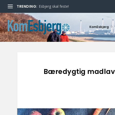
TRENDING:
Esbjerg skal feste!
KomEsbjerg
Bæredygtig madlavn