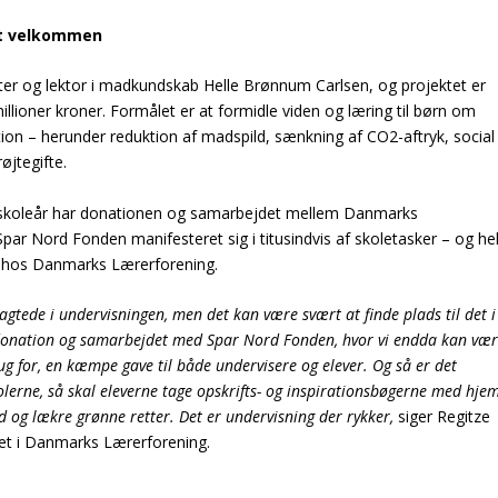
et velkommen
ter og lektor i madkundskab Helle Brønnum Carlsen, og projektet er
lioner kroner. Formålet er at formidle viden og læring til børn om
tion
– herunder reduktion af madspild, sænkning af CO2-aftryk, social
jtegifte.
o skoleår har donationen og samarbejdet mellem Danmarks
r Nord Fonden manifesteret sig i titusindvis af skoletasker – og hel
d hos Danmarks Lærerforening.
ragtede i undervisningen, men det kan være svært at finde plads til det i
 donation og samarbejdet med Spar Nord Fonden, hvor vi endda kan væ
ug for, en kæmpe gave til både undervisere og elever. Og så er det
olerne, så skal eleverne tage opskrifts- og inspirationsbøgerne med hjem
 og lækre grønne retter. Det er undervisning der rykker,
siger Regitze
et i Danmarks Lærerforening.