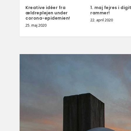
Kreative idéer fra
1. maj fejres i digi
ældreplejen under
rammer!
corona-epidemien!
22. april 2020
25. maj 2020