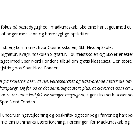
 fokus på bæredygtighed i madkundskab. Skolerne har taget imod et
 af bøger med teori og bæredygtige opskrifter.
i Esbjerg kommune, hvor Cosmosskolen, Skt. Nikolaj Skole,
 Signatur, Kvaglundskolen Signatur, Fourfeldtskolen og Skoletjeneste
ar taget imod Spar Nord Fondens tilbud om gratis klassesæt. Den store
ejstring hos
Spar Nord Fonden
.
 fra skolerne viser, at nyt, velresearchet og tidssvarende materiale om
rspurgt. Og for os er det samtidig et stort plus, at elevernes dom er: 
og at retter uden kød faktisk smager mega-godt,
siger Elisabeth Rosenbe
s Spar Nord Fonden.
l undervisningsvejledning og opskrifts- og teoribog i farver og hardba
bejde mellem Danmarks Lærerforening, Foreningen for Madkundskab og