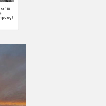
er 110-
s
ampdag!