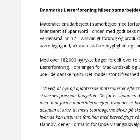
Danmarks Lærerforening hilser samarbejd
Materialet er udarbejdet i samarbejde med forfat
finansieret af Spar Nord Fonden med godt seks mil
Verdensmål nr. 12 –
Ansvarligt forbrug og produk
bæredygtighed, økonomisk bæredygtighed og sprø
Med over 182.000 nytrykte bøger fordelt over t
Lærerforening, Foreningen for Madkundskab og Spa
ude i de danske hjem. Det møder stor tilfredshe
– Vi ved, at nye og opdaterede materialer er eftert
skolernes pressede budgetter. Derfor er sådan en
med til at forme materialerne efter, hvad der er br
desuden et krav, at mens teoribøgerne bliver på sk
hvor de kan inspirere familien med bæredygtige råd
Flannov, der er Formand for Undervisningsudvalg