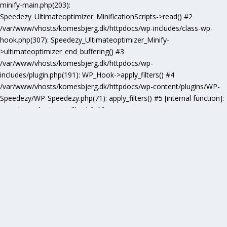
minify-main.php(203):
Speedezy_Ultimateoptimizer_MinificationScripts->read() #2
/var/www/vhosts/komesbjerg.dk/httpdocs/wp-includes/class-wp-
hook.php(307): Speedezy_Ultimateoptimizer_Minify-
>ultimateoptimizer_end_buffering() #3
/var/www/vhosts/komesbjerg.dk/httpdocs/wp-
includes/plugin.php(191): WP_Hook->apply_filters() #4
/var/www/vhosts/komesbjerg.dk/httpdocs/wp-content/plugins/WP-
Speedezy/WP-Speedezy.php(71): apply_filters() #5 [internal function]:
speedezy_ob_start_callback() #6
/var/www/vhosts/komesbjerg.dk/httpdocs/wp-
includes/functions.php(5277): ob_end_flush() #7
/var/www/vhosts/komesbjerg.dk/httpdocs/wp-includes/class-wp-
hook.php(307): wp_ob_end_flush_all() #8
/var/www/vhosts/komesbjerg.dk/httpdocs/wp-includes/class-wp-
hook.php(331): WP_Hook->apply_filters() #9
/var/www/vhosts/komesbjerg.dk/httpdocs/wp-
includes/plugin.php(476): WP_Hook->do_action() #10
/var/www/vhosts/komesbjerg.dk/httpdocs/wp-
includes/load.php(1102): do_action() #11 [internal function]: