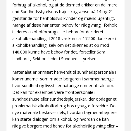
forbrug af alkohol, og at de dermed drikker en del mere
end Sundhedsstyrelsens højrisikogrænse på 14 og 21
genstande for henholdsvis kvinder og mænd ugentligt.
Mange af disse har enten behov for rådgivning i forhold
til deres alkoholforbrug eller behov for decideret
alkoholbehandling. I 2018 var kun ca. 17.500 danskere i
alkoholbehandling, selv om det skønnes at op mod
140.000 kunne have behov for det, fortæller Sara
Lindhardt, Sektionsleder i Sundhedsstyrelsen.
Materialet er primært henvendt til sundhedspersonale i
kommunerne, som møder borgeren i sammenhænge,
hvor sundhed og livsstil er naturlige emner at tale om.
Det kan for eksempel være frontpersonale i
sundhedshuse eller sundhedsplejersker, der opdager et
problematisk alkoholforbrug hos nybagte forældre. Det
nye materiale beskriver dels, hvordan fagmedarbejdere
kan starte dialogen om alkohol, og hvordan de kan
rådgive borgere med behov for alkoholrådgivning eller –