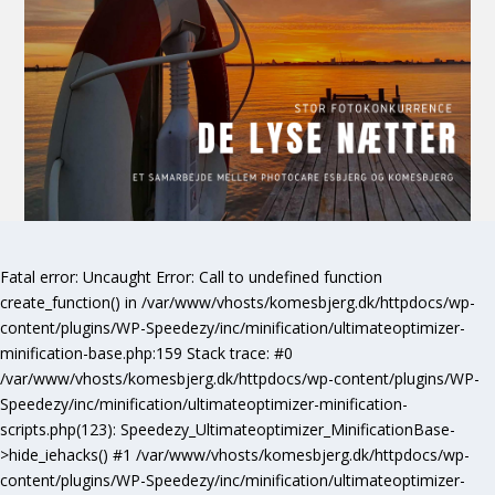
Fatal error
: Uncaught Error: Call to undefined function
create_function() in /var/www/vhosts/komesbjerg.dk/httpdocs/wp-
content/plugins/WP-Speedezy/inc/minification/ultimateoptimizer-
minification-base.php:159 Stack trace: #0
/var/www/vhosts/komesbjerg.dk/httpdocs/wp-content/plugins/WP-
Speedezy/inc/minification/ultimateoptimizer-minification-
scripts.php(123): Speedezy_Ultimateoptimizer_MinificationBase-
>hide_iehacks() #1 /var/www/vhosts/komesbjerg.dk/httpdocs/wp-
content/plugins/WP-Speedezy/inc/minification/ultimateoptimizer-