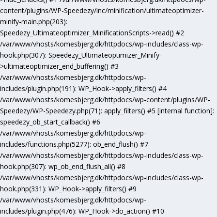
content/plugins/WP-Speedezy/inc/minification/ultimateoptimizer-
minify-main.php(203):
Speedezy_Ultimateoptimizer_MinificationScripts->read() #2
/var/www/vhosts/komesbjerg.dk/httpdocs/wp-includes/class-wp-
hook.php(307): Speedezy_Ultimateoptimizer_Minify-
>ultimateoptimizer_end_buffering() #3
/var/www/vhosts/komesbjerg.dk/httpdocs/wp-
includes/plugin.php(191): WP_Hook->apply_filters() #4
/var/www/vhosts/komesbjerg.dk/httpdocs/wp-content/plugins/WP-
Speedezy/WP-Speedezy.php(71): apply_filters() #5 [internal function]:
speedezy_ob_start_callback() #6
/var/www/vhosts/komesbjerg.dk/httpdocs/wp-
includes/functions.php(5277): ob_end_flush() #7
/var/www/vhosts/komesbjerg.dk/httpdocs/wp-includes/class-wp-
hook.php(307): wp_ob_end_flush_all() #8
/var/www/vhosts/komesbjerg.dk/httpdocs/wp-includes/class-wp-
hook.php(331): WP_Hook->apply_filters() #9
/var/www/vhosts/komesbjerg.dk/httpdocs/wp-
includes/plugin.php(476): WP_Hook->do_action() #10