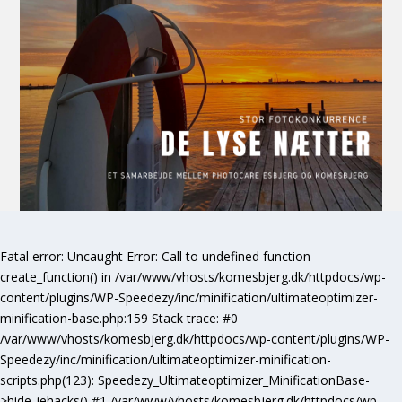
Fatal error
: Uncaught Error: Call to undefined function
create_function() in /var/www/vhosts/komesbjerg.dk/httpdocs/wp-
content/plugins/WP-Speedezy/inc/minification/ultimateoptimizer-
minification-base.php:159 Stack trace: #0
/var/www/vhosts/komesbjerg.dk/httpdocs/wp-content/plugins/WP-
Speedezy/inc/minification/ultimateoptimizer-minification-
scripts.php(123): Speedezy_Ultimateoptimizer_MinificationBase-
>hide_iehacks() #1 /var/www/vhosts/komesbjerg.dk/httpdocs/wp-