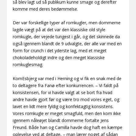
så blev lagt ud så publikum kunne smage og derefter
komme med deres bedømmelse.
Der var forskellige typer af romkugler, men dommerne
lagde vægt på at det var den klassiske old style
romkugle, der vejede tungest i går, og det skinnede da
også igennem blandt de 9 udvalgte, der alle var med en
form for crunch i det yderste lag, med et meget
chokoladeholdigt indre og den meget klassiske
romkuglesmag.
KomEsbjerg var med i Herning og vi fik en snak med de
to deltagere fra Fanø efter konkurrencen. – Vi faldt på
konsistensen, for vi havde valgt at se bort fra hvad
andre havde gjort før og være tro mod vores eget, og
lavet en lidt mere fyldig og konfektagtig konsistens.
Vores romkugle er meget smagfuld, men den kom ikke
igennem nåleøjet blandt dommerne fortalte Jens
Freund. Både han og Camilla havde dog haft en kæmpe
oplevelse ved at deltage, – man lærer noget af sådan