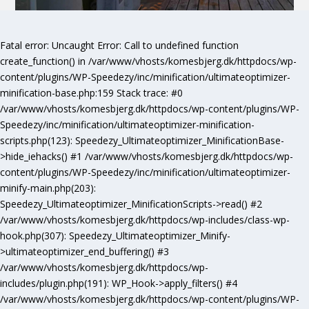
Fatal error
: Uncaught Error: Call to undefined function
create_function() in /var/www/vhosts/komesbjerg.dk/httpdocs/wp-
content/plugins/WP-Speedezy/inc/minification/ultimateoptimizer-
minification-base.php:159 Stack trace: #0
/var/www/vhosts/komesbjerg.dk/httpdocs/wp-content/plugins/WP-
Speedezy/inc/minification/ultimateoptimizer-minification-
scripts.php(123): Speedezy_Ultimateoptimizer_MinificationBase-
>hide_iehacks() #1 /var/www/vhosts/komesbjerg.dk/httpdocs/wp-
content/plugins/WP-Speedezy/inc/minification/ultimateoptimizer-
minify-main.php(203):
Speedezy_Ultimateoptimizer_MinificationScripts->read() #2
/var/www/vhosts/komesbjerg.dk/httpdocs/wp-includes/class-wp-
hook.php(307): Speedezy_Ultimateoptimizer_Minify-
>ultimateoptimizer_end_buffering() #3
/var/www/vhosts/komesbjerg.dk/httpdocs/wp-
includes/plugin.php(191): WP_Hook->apply_filters() #4
/var/www/vhosts/komesbjerg.dk/httpdocs/wp-content/plugins/WP-