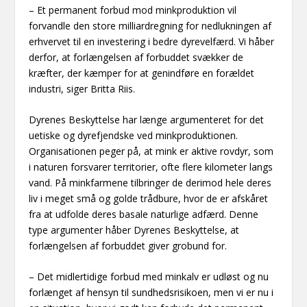
– Et permanent forbud mod minkproduktion vil
forvandle den store milliardregning for nedlukningen af
erhvervet til en investering i bedre dyrevelfærd. Vi håber
derfor, at forlængelsen af forbuddet svækker de
kræfter, der kæmper for at genindføre en forældet
industri, siger Britta Riis.
Dyrenes Beskyttelse har længe argumenteret for det
uetiske og dyrefjendske ved minkproduktionen.
Organisationen peger på, at mink er aktive rovdyr, som
i naturen forsvarer territorier, ofte flere kilometer langs
vand. På minkfarmene tilbringer de derimod hele deres
liv i meget små og golde trådbure, hvor de er afskåret
fra at udfolde deres basale naturlige adfærd. Denne
type argumenter håber Dyrenes Beskyttelse, at
forlængelsen af forbuddet giver grobund for.
– Det midlertidige forbud med minkalv er udløst og nu
forlænget af hensyn til sundhedsrisikoen, men vi er nu i