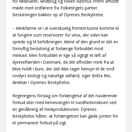
for fødevarer, landbrug og fiskeri Rasmus Prehn afholdt
møde med ordførere fra Folketingets partier.
Beslutningen bakkes op af Dyrenes Beskyttelse.
– Minkfarme vil i al overskuelig fremtid kunne komme til
at fungere som reservoirer for virus, der siden kan
sprede sig til befolkningen. Alene af den grund er det en
fornuftig beslutning at forlænge forbuddet mod
minkavl. Men forbuddet er lige så vigtigt et løft af
dyrevelfærden i Danmark, da det afholder mink fra at
blive holdt i bure, der slet ikke tager hensyn til de små
rovdyrs biologi og naturlige adfærd, siger Britta Riis,
direktør i Dyrenes Beskyttelse.
Regeringens forslag om forlængelse af det nuværende
forbud sker med henvisningen til sundhedsrisikoen ved
en genåbning af minkproduktionen. Dyrenes
Beskyttelse håber, at forlængelsen kan gøde jorden for
et permanent forbud på sigt.