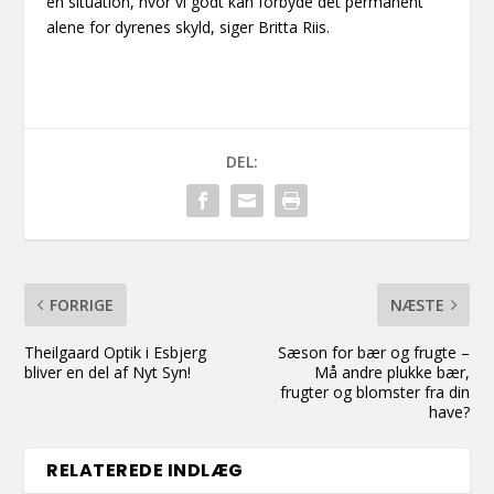
en situation, hvor vi godt kan forbyde det permanent
alene for dyrenes skyld, siger Britta Riis.
DEL:
FORRIGE
NÆSTE
Theilgaard Optik i Esbjerg
Sæson for bær og frugte –
bliver en del af Nyt Syn!
Må andre plukke bær,
frugter og blomster fra din
have?
RELATEREDE INDLÆG