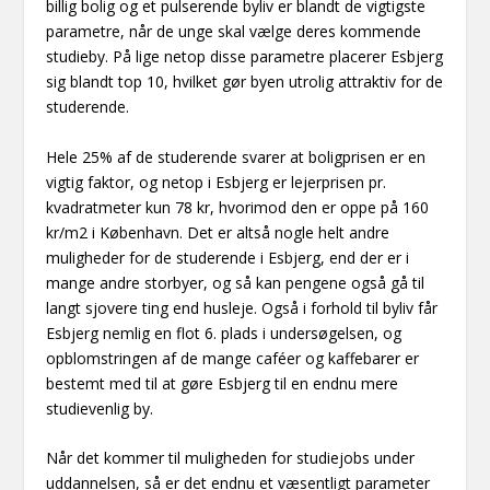
billig bolig og et pulserende byliv er blandt de vigtigste
parametre, når de unge skal vælge deres kommende
studieby. På lige netop disse parametre placerer Esbjerg
sig blandt top 10, hvilket gør byen utrolig attraktiv for de
studerende.
Hele 25% af de studerende svarer at boligprisen er en
vigtig faktor, og netop i Esbjerg er lejerprisen pr.
kvadratmeter kun 78 kr, hvorimod den er oppe på 160
kr/m2 i København. Det er altså nogle helt andre
muligheder for de studerende i Esbjerg, end der er i
mange andre storbyer, og så kan pengene også gå til
langt sjovere ting end husleje. Også i forhold til byliv får
Esbjerg nemlig en flot 6. plads i undersøgelsen, og
opblomstringen af de mange caféer og kaffebarer er
bestemt med til at gøre Esbjerg til en endnu mere
studievenlig by.
Når det kommer til muligheden for studiejobs under
uddannelsen, så er det endnu et væsentligt parameter