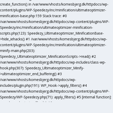
create_function() in /var/www/vhosts/komesbjerg.dk/httpdocs/wp-
content/plugins/WP-Speedezy/inc/minification/ultimateoptimizer-
minification-base.php:159 Stack trace: #0
/var/www/vhosts/komesbjerg.dk/httpdocs/wp-content/plugins/WP-
Speedezy/inc/minification/ultimateoptimizer-minification-
scripts.php(123): Speedezy_Ultimateoptimizer_MinificationBase-
>hide_iehacks() #1 /var/www/vhosts/komesbjerg.dk/httpdocs/wp-
content/plugins/WP-Speedezy/inc/minification/ultimateoptimizer-
minify-main.php(203):
Speedezy_Ultimateoptimizer_MinificationScripts->read() #2
/var/www/vhosts/komesbjerg.dk/httpdocs/wp-includes/class-wp-
hook.php(307): Speedezy_Ultimateoptimizer_Minify-
>ultimateoptimizer_end_buffering() #3
/var/www/vhosts/komesbjerg.dk/httpdocs/wp-
includes/plugin.php(191): WP_Hook->apply_filters() #4
/var/www/vhosts/komesbjerg.dk/httpdocs/wp-content/plugins/WP-
Speedezy/WP-Speedezy.php(71): apply_filters() #5 [internal function]:
speedezy_ob_start_callback() #6
/var/www/vhosts/komesbjerg.dk/httpdocs/wp-