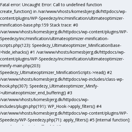
Fatal error
: Uncaught Error: Call to undefined function
create_function() in /var/www/vhosts/komesbjerg.dk/httpdocs/wp-
content/plugins/WP-Speedezy/inc/minification/ultimateoptimizer-
minification-base.php:159 Stack trace: #0
/var/www/vhosts/komesbjerg.dk/httpdocs/wp-content/plugins/WP-
Speedezy/inc/minification/ultimateoptimizer-minification-
scripts.php(123): Speedezy_Ultimateoptimizer_MinificationBase-
>hide_iehacks() #1 /var/www/vhosts/komesbjerg.dk/httpdocs/wp-
content/plugins/WP-Speedezy/inc/minification/ultimateoptimizer-
minify-main.php(203):
Speedezy_Ultimateoptimizer_MinificationScripts->read() #2
/var/www/vhosts/komesbjerg.dk/httpdocs/wp-includes/class-wp-
hook.php(307): Speedezy_Ultimateoptimizer_Minify-
>ultimateoptimizer_end_buffering() #3
/var/www/vhosts/komesbjerg.dk/httpdocs/wp-
includes/plugin.php(191): WP_Hook->apply_filters() #4
/var/www/vhosts/komesbjerg.dk/httpdocs/wp-content/plugins/WP-
Speedezy/WP-Speedezy.php(71): apply_filters() #5 [internal function]:
speedezy_ob_start_callback() #6