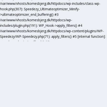
/var/www/vhosts/komesbjerg.dk/httpdocs/wp-includes/class-wp-
hook.php(307): Speedezy_Ultimateoptimizer_Minify-
>ultimateoptimizer_end_buffering() #3
/var/www/vhosts/komesbjerg.dk/httpdocs/wp-
includes/plugin.php(191): WP_Hook->apply_filters() #4
/var/www/vhosts/komesbjerg.dk/httpdocs/wp-content/plugins/WP-
Speedezy/WP-Speedezy.php(71): apply_filters() #5 [internal function]:
speedezy_ob_start_callback() #6
/var/www/vhosts/komesbjerg.dk/httpdocs/wp-
includes/functions.php(5277): ob_end_flush() #7
/var/www/vhosts/komesbjerg.dk/httpdocs/wp-includes/class-wp-
hook.php(307): wp_ob_end_flush_all() #8
/var/www/vhosts/komesbjerg.dk/httpdocs/wp-includes/class-wp-
hook.php(331): WP_Hook->apply_filters() #9
/var/www/vhosts/komesbjerg.dk/httpdocs/wp-
includes/plugin.php(476): WP_Hook->do_action() #10
/var/www/vhosts/komesbjerg.dk/httpdocs/wp-
includes/load.php(1102): do_action() #11 [internal function]:
shutdown_action_hook() #12 {main} thrown in