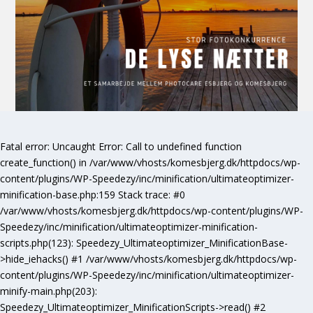
Fatal error
: Uncaught Error: Call to undefined function
create_function() in /var/www/vhosts/komesbjerg.dk/httpdocs/wp-
content/plugins/WP-Speedezy/inc/minification/ultimateoptimizer-
minification-base.php:159 Stack trace: #0
/var/www/vhosts/komesbjerg.dk/httpdocs/wp-content/plugins/WP-
Speedezy/inc/minification/ultimateoptimizer-minification-
scripts.php(123): Speedezy_Ultimateoptimizer_MinificationBase-
>hide_iehacks() #1 /var/www/vhosts/komesbjerg.dk/httpdocs/wp-
content/plugins/WP-Speedezy/inc/minification/ultimateoptimizer-
minify-main.php(203):
Speedezy_Ultimateoptimizer_MinificationScripts->read() #2