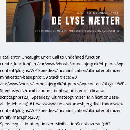
Fatal error
: Uncaught Error: Call to undefined function
create_function() in /var/www/vhosts/komesbjerg.dk/httpdocs/wp-
content/plugins/WP-Speedezy/inc/minification/ultimateoptimizer-
minification-base.php:159 Stack trace: #0
/var/www/vhosts/komesbjerg.dk/httpdocs/wp-content/plugins/WP-
Speedezy/inc/minification/ultimateoptimizer-minification-
scripts.php(123): Speedezy_Ultimateoptimizer_MinificationBase-
>hide_iehacks() #1 /var/www/vhosts/komesbjerg.dk/httpdocs/wp-
content/plugins/WP-Speedezy/inc/minification/ultimateoptimizer-
minify-main.php(203):
Speedezy_Ultimateoptimizer_MinificationScripts->read() #2