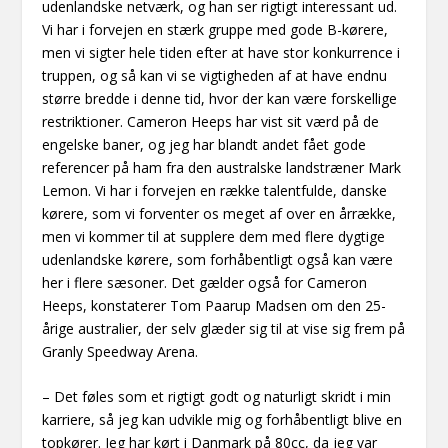
udenlandske netværk, og han ser rigtigt interessant ud.
Vi har i forvejen en stærk gruppe med gode B-kørere,
men vi sigter hele tiden efter at have stor konkurrence i
truppen, og så kan vi se vigtigheden af at have endnu
større bredde i denne tid, hvor der kan være forskellige
restriktioner. Cameron Heeps har vist sit værd på de
engelske baner, og jeg har blandt andet fået gode
referencer på ham fra den australske landstræner Mark
Lemon. Vi har i forvejen en række talentfulde, danske
kørere, som vi forventer os meget af over en årrække,
men vi kommer til at supplere dem med flere dygtige
udenlandske kørere, som forhåbentligt også kan være
her i flere sæsoner. Det gælder også for Cameron
Heeps, konstaterer Tom Paarup Madsen om den 25-
årige australier, der selv glæder sig til at vise sig frem på
Granly Speedway Arena.
– Det føles som et rigtigt godt og naturligt skridt i min
karriere, så jeg kan udvikle mig og forhåbentligt blive en
topkører. Jeg har kørt i Danmark på 80cc, da jeg var