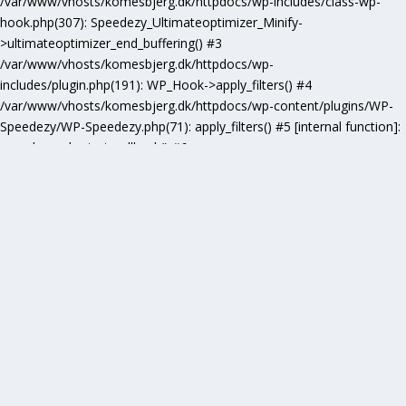
/var/www/vhosts/komesbjerg.dk/httpdocs/wp-includes/class-wp-
hook.php(307): Speedezy_Ultimateoptimizer_Minify-
>ultimateoptimizer_end_buffering() #3
/var/www/vhosts/komesbjerg.dk/httpdocs/wp-
includes/plugin.php(191): WP_Hook->apply_filters() #4
/var/www/vhosts/komesbjerg.dk/httpdocs/wp-content/plugins/WP-
Speedezy/WP-Speedezy.php(71): apply_filters() #5 [internal function]:
speedezy_ob_start_callback() #6
/var/www/vhosts/komesbjerg.dk/httpdocs/wp-
includes/functions.php(5277): ob_end_flush() #7
/var/www/vhosts/komesbjerg.dk/httpdocs/wp-includes/class-wp-
hook.php(307): wp_ob_end_flush_all() #8
/var/www/vhosts/komesbjerg.dk/httpdocs/wp-includes/class-wp-
hook.php(331): WP_Hook->apply_filters() #9
/var/www/vhosts/komesbjerg.dk/httpdocs/wp-
includes/plugin.php(476): WP_Hook->do_action() #10
/var/www/vhosts/komesbjerg.dk/httpdocs/wp-
includes/load.php(1102): do_action() #11 [internal function]:
shutdown_action_hook() #12 {main} thrown in
/var/www/vhosts/komesbjerg.dk/httpdocs/wp-content/plugins/WP-