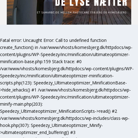
Fatal error
: Uncaught Error: Call to undefined function
create_function() in /var/www/vhosts/komesbjerg.dk/httpdocs/wp-
content/plugins/WP-Speedezy/inc/minification/ultimateoptimizer-
minification-base.php:159 Stack trace: #0
/var/www/vhosts/komesbjerg.dk/httpdocs/wp-content/plugins/WP-
Speedezy/inc/minification/ultimateoptimizer-minification-
scripts.php(123): Speedezy_Ultimateoptimizer_MinificationBase-
>hide_iehacks() #1 /var/www/vhosts/komesbjerg.dk/httpdocs/wp-
content/plugins/WP-Speedezy/inc/minification/ultimateoptimizer-
minify-main.php(203):
Speedezy_Ultimateoptimizer_MinificationScripts->read() #2
/var/www/vhosts/komesbjerg.dk/httpdocs/wp-includes/class-wp-
hook.php(307): Speedezy_Ultimateoptimizer_Minify-
>ultimateoptimizer_end_buffering() #3