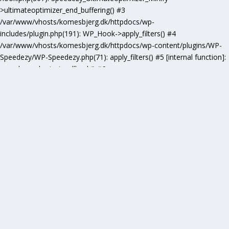
>ultimateoptimizer_end_buffering() #3
/var/www/vhosts/komesbjerg.dk/httpdocs/wp-
includes/plugin.php(191): WP_Hook->apply_filters() #4
/var/www/vhosts/komesbjerg.dk/httpdocs/wp-content/plugins/WP-
Speedezy/WP-Speedezy.php(71): apply_filters() #5 [internal function]:
speedezy_ob_start_callback() #6
/var/www/vhosts/komesbjerg.dk/httpdocs/wp-
includes/functions.php(5277): ob_end_flush() #7
/var/www/vhosts/komesbjerg.dk/httpdocs/wp-includes/class-wp-
hook.php(307): wp_ob_end_flush_all() #8
/var/www/vhosts/komesbjerg.dk/httpdocs/wp-includes/class-wp-
hook.php(331): WP_Hook->apply_filters() #9
/var/www/vhosts/komesbjerg.dk/httpdocs/wp-
includes/plugin.php(476): WP_Hook->do_action() #10
/var/www/vhosts/komesbjerg.dk/httpdocs/wp-
includes/load.php(1102): do_action() #11 [internal function]:
shutdown_action_hook() #12 {main} thrown in
/var/www/vhosts/komesbjerg.dk/httpdocs/wp-content/plugins/WP-
Speedezy/inc/minification/ultimateoptimizer-minification-base.php
on