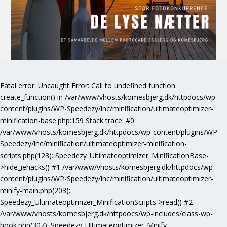
Fatal error
: Uncaught Error: Call to undefined function
create_function() in /var/www/vhosts/komesbjerg.dk/httpdocs/wp-
content/plugins/WP-Speedezy/inc/minification/ultimateoptimizer-
minification-base.php:159 Stack trace: #0
/var/www/vhosts/komesbjerg.dk/httpdocs/wp-content/plugins/WP-
Speedezy/inc/minification/ultimateoptimizer-minification-
scripts.php(123): Speedezy_Ultimateoptimizer_MinificationBase-
>hide_iehacks() #1 /var/www/vhosts/komesbjerg.dk/httpdocs/wp-
content/plugins/WP-Speedezy/inc/minification/ultimateoptimizer-
minify-main.php(203):
Speedezy_Ultimateoptimizer_MinificationScripts->read() #2
/var/www/vhosts/komesbjerg.dk/httpdocs/wp-includes/class-wp-
hook.php(307): Speedezy_Ultimateoptimizer_Minify-