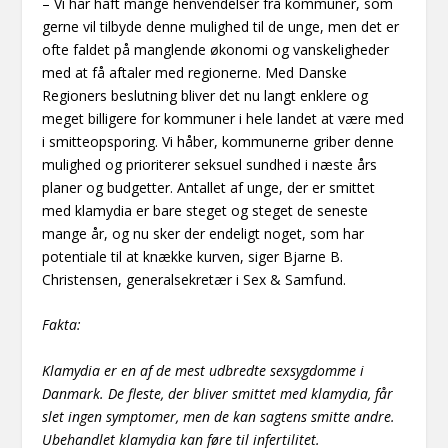
– Vi har haft mange henvendelser fra kommuner, som
gerne vil tilbyde denne mulighed til de unge, men det er
ofte faldet på manglende økonomi og vanskeligheder
med at få aftaler med regionerne. Med Danske
Regioners beslutning bliver det nu langt enklere og
meget billigere for kommuner i hele landet at være med
i smitteopsporing. Vi håber, kommunerne griber denne
mulighed og prioriterer seksuel sundhed i næste års
planer og budgetter. Antallet af unge, der er smittet
med klamydia er bare steget og steget de seneste
mange år, og nu sker der endeligt noget, som har
potentiale til at knække kurven, siger Bjarne B.
Christensen, generalsekretær i Sex & Samfund.
Fakta:
Klamydia er en af de mest udbredte sexsygdomme i
Danmark. De fleste, der bliver smittet med klamydia, får
slet ingen symptomer, men de kan sagtens smitte andre.
Ubehandlet klamydia kan føre til infertilitet.