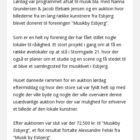
Lørdag var programmet afsat til musik bla. med Nanna
Grundersen & Jacob Elebæk Jensen og en auktion hvor
billederne fra en lang række kunstnere fra Esbjerg
blevet doneret til foreningen ”Musikby Esbjerg”.
Som er en helt ny forening der har fået stillet nogle
lokaler til rådighed. Et stort projekt i gang om at få en
række øvelokaler op at stå i Stormgade 21. hvor der
også er planer om et studie og en scene og få stedet til
at blive et samlingssted for musiklivet i Esbjerg.
Huset dannede rammen for en auktion lørdag
eftermiddag og hvor den store sal var fyldt helt op med
nogle der ville byde og nogle der ville overvære denne
usædvanlige auktion hvor der var mulighed for erhverve
et billede af den lokale kunstner.
Efter auktionen var slut var der 72.500 kr. til ”Musikby
Esbjerg”, et flot resultat fortalte Alexsandre Felski fra
”Musik by Esbjerg”.