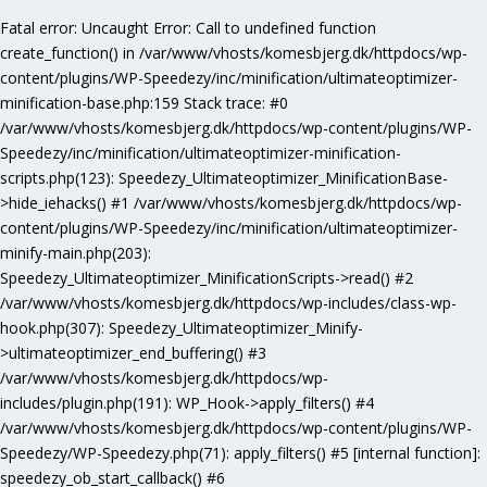
Fatal error
: Uncaught Error: Call to undefined function
create_function() in /var/www/vhosts/komesbjerg.dk/httpdocs/wp-
content/plugins/WP-Speedezy/inc/minification/ultimateoptimizer-
minification-base.php:159 Stack trace: #0
/var/www/vhosts/komesbjerg.dk/httpdocs/wp-content/plugins/WP-
Speedezy/inc/minification/ultimateoptimizer-minification-
scripts.php(123): Speedezy_Ultimateoptimizer_MinificationBase-
>hide_iehacks() #1 /var/www/vhosts/komesbjerg.dk/httpdocs/wp-
content/plugins/WP-Speedezy/inc/minification/ultimateoptimizer-
minify-main.php(203):
Speedezy_Ultimateoptimizer_MinificationScripts->read() #2
/var/www/vhosts/komesbjerg.dk/httpdocs/wp-includes/class-wp-
hook.php(307): Speedezy_Ultimateoptimizer_Minify-
>ultimateoptimizer_end_buffering() #3
/var/www/vhosts/komesbjerg.dk/httpdocs/wp-
includes/plugin.php(191): WP_Hook->apply_filters() #4
/var/www/vhosts/komesbjerg.dk/httpdocs/wp-content/plugins/WP-
Speedezy/WP-Speedezy.php(71): apply_filters() #5 [internal function]:
speedezy_ob_start_callback() #6